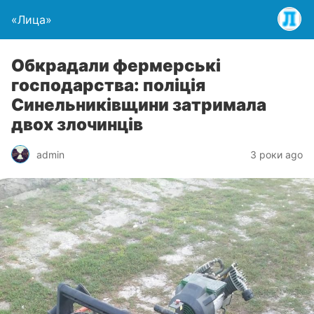
«Лица»
Обкрадали фермерські
господарства: поліція
Синельниківщини затримала
двох злочинців
admin
3 роки ago