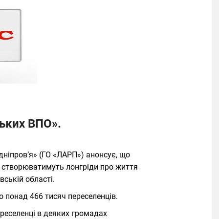
ьких ВПО».
ніпров’я» (ГО «ЛАРП») анонсує, що
а створюватимуть лонгріди про життя
вській області.
о понад 466 тисяч переселенців.
ереселенці в деяких громадах