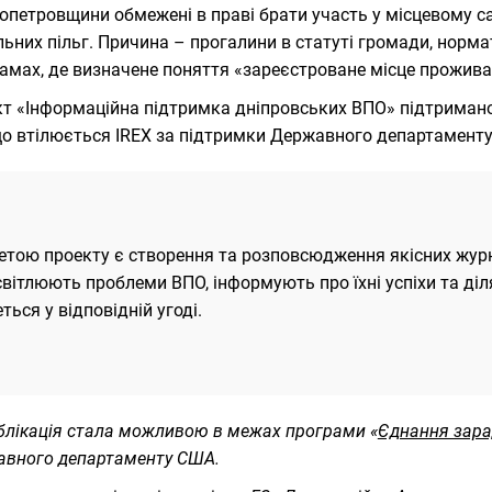
опетровщини обмежені в праві брати участь у місцевому 
льних пільг. Причина – прогалини в статуті громади, норма
амах, де визначене поняття «зареєстроване місце прожива
т «Інформаційна підтримка дніпровських ВПО» підтриман
 що втілюється IREX за підтримки Державного департамент
етою проекту є створення та розповсюдження якісних журна
вітлюють проблеми ВПО, інформують про їхні успіхи та діл
ться у відповідній угоді.
блікація стала можливою в межах програми «
Єднання зарад
вного департаменту США.