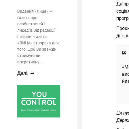
Дніпр
соціа
Видання «Лица» —
газета про
прогр
особистостей і
Проєк
лицедіїв Від редакції
дії»,
Інтернет-газета
«ЛИЦА» створена для
того, щоб Ви завжди
отримували
оперативну ...
«М
Далі
вис
йде
Ця пу
Держа