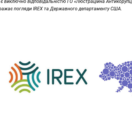
 є виключно відповідальністю ГО «Люстраційна Антикорупці
ражає погляди IREX та Державного департаменту США.