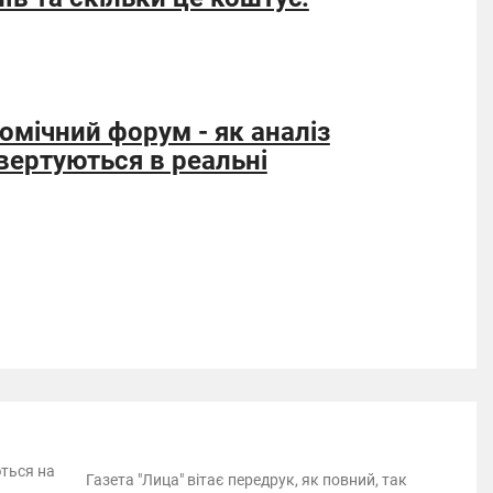
мічний форум - як аналіз
вертуються в реальні
ються на
Газета "Лица" вітає передрук, як повний, так