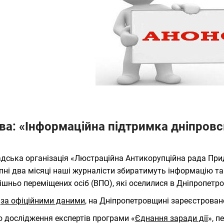
ва: «Інформаційна підтримка дніпровс
дська організація «Люстраційна Антикорупційна рада Прид
пні два місяці наші журналісти збиратимуть інформацію т
ішньо переміщених осіб (ВПО), які оселилися в Дніпропетро
е
за офіційними даними
, на Дніпропетровщині зареєстрован
о дослідження експертів програми «
Єднання заради дії
», п