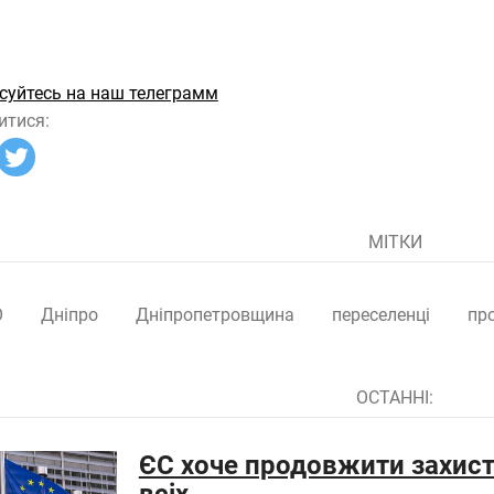
суйтесь на наш телеграмм
итися:
МІТКИ
О
Дніпро
Дніпропетровщина
переселенці
пр
ОСТАННІ:
ЄС хоче продовжити захист 
всіх