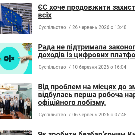
ЄС хоче продовжити захист 
всіх
Суспільство
/
26 червень 2026 о 13:48
Рада не підтримала законо
доходів із цифрових платф
Суспільство
/
10 березня 2026 о 16:04
Від проблем на місцях до зм
відбулась перша робоча на
офіційного лобізму.
Суспільство
/
06 червень 2026 о 07:48
Як зробити безбар’єрним Ки