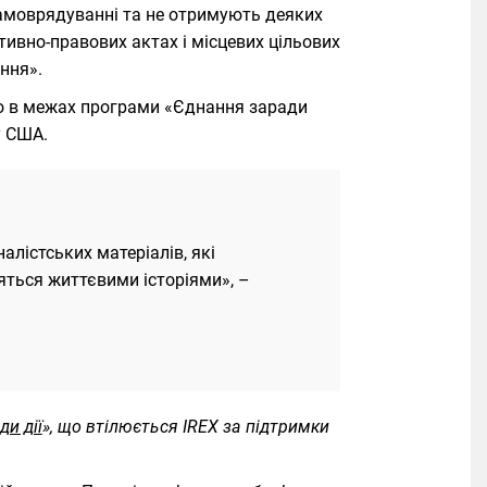
самоврядуванні та не отримують деяких
тивно-правових актах і місцевих цільових
ння».
о в межах програми «Єднання заради
у США.
лістських матеріалів, які
яться життєвими історіями», –
и дії
», що втілюється IREX за підтримки