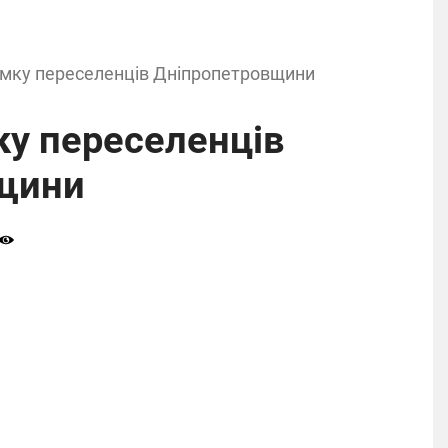
имку переселенців Дніпропетровщини
ку переселенців
щини