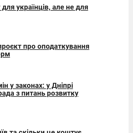
для українців, але не для
проєкт про оподаткування
орм
ін у законах: у Дніпрі
рада з питань розвитку
їв та скільки це коштує.