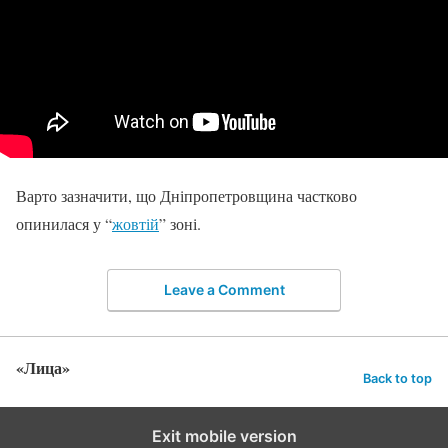
Варто зазначити, що Дніпропетровщина частково
опинилася у “
жовтій
” зоні.
Leave a Comment
«Лица»
Back to top
Exit mobile version