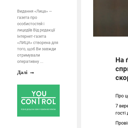
Видання «Лица» —
газета про
особистостей і
лицедіїв Від редакції
Інтернет-газета
«ЛИЦА» створена для
того, щоб Ви завжди
отримували
На 
оперативну ...
спр
Далі
ско
Про 
7 вер
гості
Прові