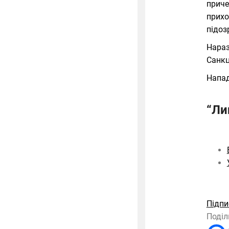
приче
прихо
підоз
Нараз
Санкц
Напад
“Ли
Підпи
Поділ