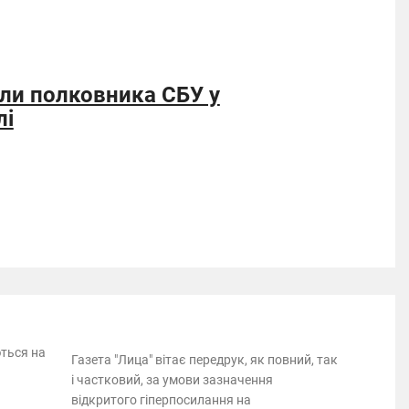
били полковника СБУ у
лі
ються на
Газета "Лица" вітає передрук, як повний, так
і частковий, за умови зазначення
відкритого гіперпосилання на