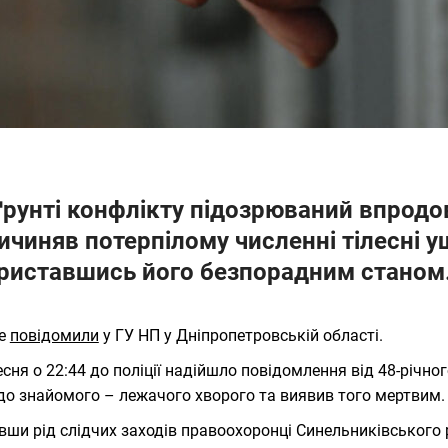
ґрунті конфлікту підозрюваний впродо
ичиняв потерпілому численні тілесні 
риставшись його безпорадним станом
це
повідомили
у ГУ НП у Дніпропетровській області.
есня о 22:44 до поліції надійшло повідомлення від 48-річно
 до знайомого – лежачого хворого та виявив того мертвим.
вши рід слідчих заходів правоохоронці Синельниківського 