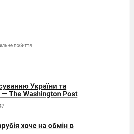
ельне побиття
суванню України та
— The Washington Post
47
рубія хоче на обмін в