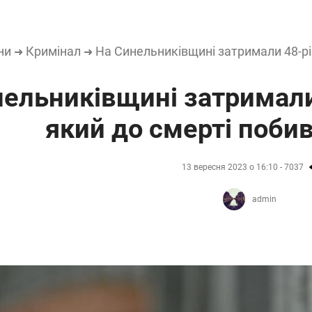
ни
Кримінал
На Синельниківщині затримали 48-рі
➜
➜
ельниківщині затримали 
який до смерті поби
13 вересня 2023 о 16:10 - 7037
admin