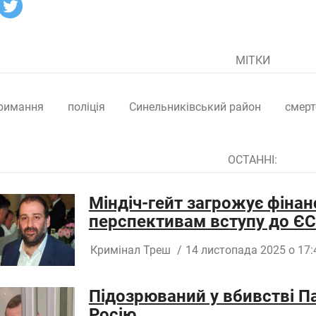
МІТКИ
римання
поліція
Синельниківський район
смерт
ОСТАННІ:
Міндіч-гейт загрожує фінан
перспективам вступу до ЄС 
Кримінал
Треш
/
14 листопада 2025 о 17:
Підозрюваний у вбивстві Па
Росію