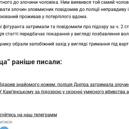
тного до злочини чоловіка. Ним виявився той самий чоловік
вати злочин зловмисник повідомив до поліції неправдиву і
рюваний проживав у потерпілого вдома.
і фігуранта затримали та повідомили про підозру за ч. 2 с
ія статті передбачає покарання у вигляді позбавлення волі 
нику обрали запобіжний захід у вигляді тримання під варт
ца” раніше писали:
Вдарив знайомого ножем: поліція Дніпра затримала злочи
У Кам’янському за підозрою у скоєнні умисного вбивства 
суйтесь на наш телеграмм
итися: