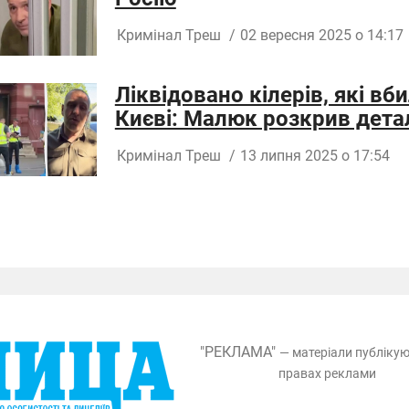
Кримінал
Треш
/
02 вересня 2025 о 14:17
Ліквідовано кілерів, які в
Києві: Малюк розкрив дета
Кримінал
Треш
/
13 липня 2025 о 17:54
"РЕКЛАМА"
— матеріали публіку
правах реклами