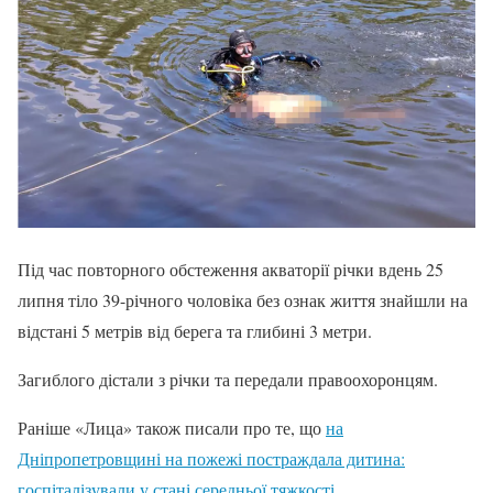
Під час повторного обстеження акваторії річки вдень 25
липня тіло 39-річного чоловіка без ознак життя знайшли на
відстані 5 метрів від берега та глибині 3 метри.
Загиблого дістали з річки та передали правоохоронцям.
Раніше «Лица» також писали про те, що
на
Дніпропетровщині на пожежі постраждала дитина:
госпіталізували у стані середньої тяжкості.