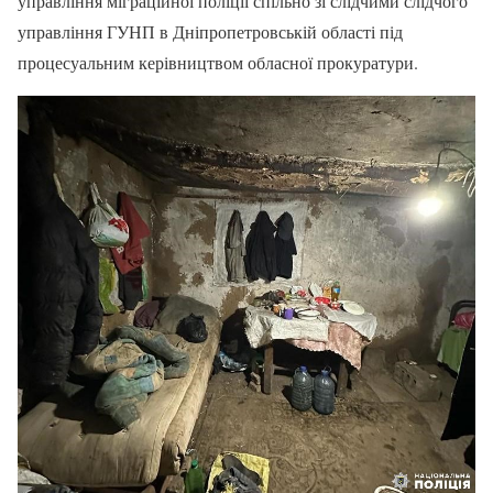
управління міграційної поліції спільно зі слідчими слідчого
управління ГУНП в Дніпропетровській області під
процесуальним керівництвом обласної прокуратури.