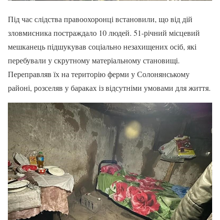
Під час слідства правоохоронці встановили, що від дій
зловмисника постраждало 10 людей. 51-річний місцевий
мешканець підшукував соціально незахищених осіб, які
перебували у скрутному матеріальному становищі.
Переправляв їх на територію ферми у Солонянському
районі, розселяв у бараках із відсутніми умовами для життя.