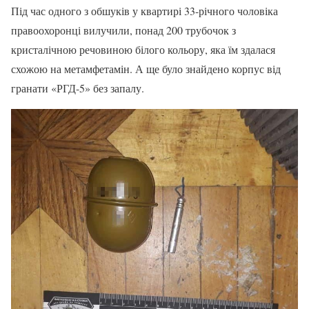
Під час одного з обшуків у квартирі 33-річного чоловіка
правоохоронці вилучили, понад 200 трубочок з
кристалічною речовиною білого кольору, яка їм здалася
схожою на метамфетамін. А ще було знайдено корпус від
гранати «РГД-5» без запалу.