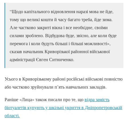
“Щодо капітального відновлення наразі мова не йде,
тому що великі кошти й часу багато треба, йде зима.
Але частково закриті вікна і все необхідне, своїми
силами зроблено. Відбудова буде, звісно, але коли буде
перемога і коли будуть більші і більші можливості»,
сказав начальник Криворізької районної військової
адміністрації Євген Ситниченко.
Усього в Криворізькому районі російські військові повністю
або частково зруйнували п’ять навчальних закладів.
Раніше «Лица» також писали про те, що
відра замість
біотуалетів купують у шкільні укриття в Дніпропетровській
області.