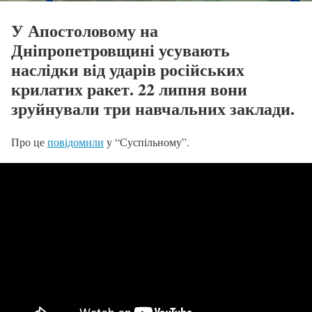
У Апостоловому на
Дніпропетровщині усувають
наслідки від ударів російських
крилатих ракет. 22 липня вони
зруйнували три навчальних заклади.
Про це
повідомили
у “Суспільному”.