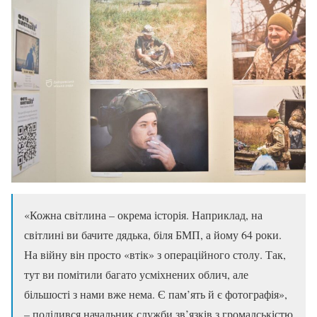
«Кожна світлина – окрема історія. Наприклад, на
світлині ви бачите дядька, біля БМП, а йому 64 роки.
На війну він просто «втік» з операційного столу. Так,
тут ви помітили багато усміхнених облич, але
більшості з нами вже нема. Є пам’ять й є фотографія»,
– поділився начальник служби зв’язків з громадськістю