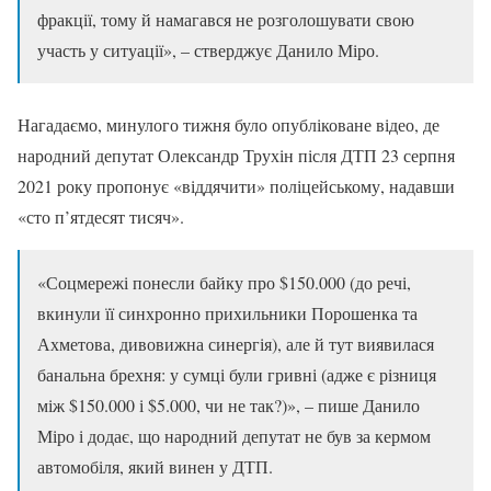
фракції, тому й намагався не розголошувати свою
участь у ситуації», – стверджує Данило Міро.
Нагадаємо, минулого тижня було опубліковане відео, де
народний депутат Олександр Трухін після ДТП 23 серпня
2021 року пропонує «віддячити» поліцейському, надавши
«сто п’ятдесят тисяч».
«Соцмережі понесли байку про $150.000 (до речі,
вкинули її синхронно прихильники Порошенка та
Ахметова, дивовижна синергія), але й тут виявилася
банальна брехня: у сумці були гривні (адже є різниця
між $150.000 і $5.000, чи не так?)», – пише Данило
Міро і додає, що народний депутат не був за кермом
автомобіля, який винен у ДТП.