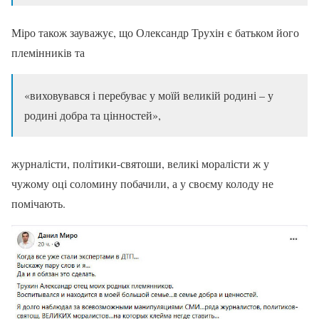
Міро також зауважує, що Олександр Трухін є батьком його
племінників та
«виховувався і перебуває у моїй великій родині – у
родині добра та цінностей»,
журналісти, політики-святоши, великі моралісти ж у
чужому оці соломину побачили, а у своєму колоду не
помічають.