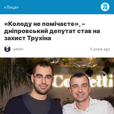
«Лица»
«Колоду не помічаєте», –
дніпровський депутат став на
захист Трухіна
admin
5 років ago