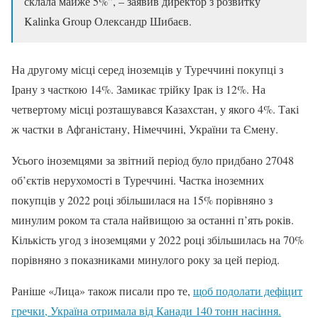
склала майже 5%”, – заявив директор з розвитку
Kalinka Group Олександр Шибаєв.
На другому місці серед іноземців у Туреччині покупці з
Ірану з часткою 14%. Замикає трійку Ірак із 12%. На
четвертому місці розташувався Казахстан, у якого 4%. Такі
ж частки в Афганістану, Німеччині, України та Ємену.
Усього іноземцями за звітний період було придбано 27048
об’єктів нерухомості в Туреччині. Частка іноземних
покупців у 2022 році збільшилася на 15% порівняно з
минулим роком та стала найвищою за останні п’ять років.
Кількість угод з іноземцями у 2022 році збільшилась на 70%
порівняно з показниками минулого року за цей період.
Раніше «Лица» також писали про те,
щоб подолати дефіцит
гречки, Україна отримала від Канади 140 тонн насіння.