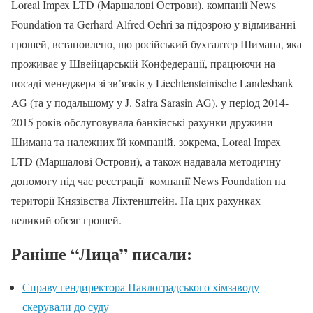
Loreal Impex LTD (Маршалові Острови), компанії News
Foundation та Gerhard Alfred Oehri за підозрою у відмиванні
грошей, встановлено, що російський бухгалтер Шимана, яка
проживає у Швейцарській Конфедерації, працюючи на
посаді менеджера зі зв’язків у Liechtensteinische Landesbank
AG (та у подальшому у J. Safra Sarasin AG), у період 2014-
2015 років обслуговувала банківські рахунки дружини
Шимана та належних їй компаній, зокрема, Loreal Impex
LTD (Маршалові Острови), а також надавала методичну
допомогу під час реєстрації компанії News Foundation на
території Князівства Ліхтенштейн. На цих рахунках
великий обсяг грошей.
Раніше “Лица” писали:
Справу гендиректора Павлоградського хімзаводу
скерували до суду