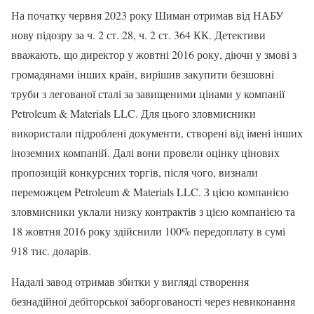
На початку червня 2023 року Шиман отримав від НАБУ
нову підозру за ч. 2 ст. 28, ч. 2 ст. 364 КК. Детективи
вважають, що директор у жовтні 2016 року, діючи у змові з
громадянами інших країн, вирішив закупити безшовні
труби з легованої сталі за завищеними цінами у компанії
Petroleum & Materials LLC. Для цього зловмисники
використали підроблені документи, створені від імені інших
іноземних компаній. Далі вони провели оцінку цінових
пропозицій конкурсних торгів, після чого, визнали
переможцем Petroleum & Materials LLC. З цією компанією
зловмисники уклали низку контрактів з цією компанією та
18 жовтня 2016 року здійснили 100% передоплату в сумі
918 тис. доларів.
Надалі завод отримав збитки у вигляді створення
безнадійної дебіторської заборгованості через невиконання