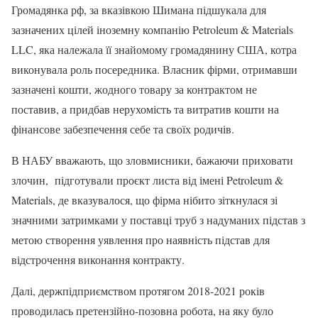
Громадянка рф, за вказівкою Шимана підшукала для
зазначених цілей іноземну компанію Petroleum & Materials
LLC, яка належала її знайомому громадянину США, котра
виконувала роль посередника. Власник фірми, отримавши
зазначені кошти, жодного товару за контрактом не
поставив, а придбав нерухомість та витратив кошти на
фінансове забезпечення себе та своїх родичів.
В НАБУ вважають, що зловмисники, бажаючи приховати
злочин, підготували проєкт листа від імені Petroleum &
Materials, де вказувалося, що фірма нібито зіткнулася зі
значними затримками у поставці труб з надуманих підстав з
метою створення уявлення про наявність підстав для
відстрочення виконання контракту.
Далі, держпідприємством протягом 2018-2021 років
проводилась претензійно-позовна робота, на яку було