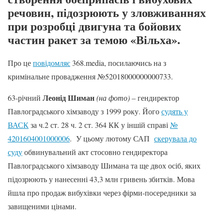
речовин, підозрюють у зловживаннях
при розробці двигуна та бойових
частин ракет за темою «Вільха».
Про це
повідомляє
368.media, посилаючись на з
кримінальне провадження №52018000000000733.
Леонід Шиман
63-річний
(на фото)
– гендиректор
Павлоградського хімзаводу з 1999 року. Його
судять у
ВАСК
за ч.2 ст. 28 ч. 2 ст. 364 КК у іншій справі
№
4201604001000006
. У цьому лютому САП
скерувала до
суду
обвинувальний акт стосовно гендиректора
Павлоградського хімзаводу Шимана та ще двох осіб, яких
підозрюють у нанесенні 43,3 млн гривень збитків. Мова
йшла про продаж вибухівки через фірми-посередники за
завищеними цінами.