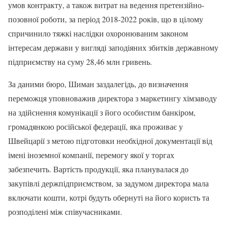
умов контракту, а також витрат на ведення претензійно-
позовної роботи, за період 2018-2022 років, що в цілому
спричинило тяжкі наслідки охоронюваним законом
інтересам держави у вигляді заподіяних збитків державному
підприємству на суму 28,46 млн гривень.
За даними бюро, Шиман заздалегідь, до визначення
переможця уповноважив директора з маркетингу хімзаводу
на здійснення комунікації з його особистим банкіром,
громадянкою російської федерації, яка проживає у
Швейцарії з метою підготовки необхідної документації від
імені іноземної компанії, перемогу якої у торгах
забезпечить. Вартість продукції, яка планувалася до
закупівлі держпідприємством, за задумом директора мала
включати кошти, котрі будуть обернуті на його користь та
розподілені між співучасниками.