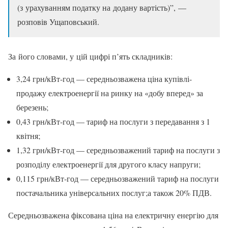
(з урахуванням податку на додану вартість)”, —
розповів Ущаповський.
За його словами, у цій цифрі п’ять складників:
3,24 грн/кВт-год — середньозважена ціна купівлі-
продажу електроенергії на ринку на «добу вперед» за
березень;
0,43 грн/кВт-год — тариф на послуги з передавання з 1
квітня;
1,32 грн/кВт-год — середньозважений тариф на послуги з
розподілу електроенергії для другого класу напруги;
0,115 грн/кВт-год — середньозважений тариф на послуги
постачальника універсальних послуг;а також 20% ПДВ.
Середньозважена фіксована ціна на електричну енергію для