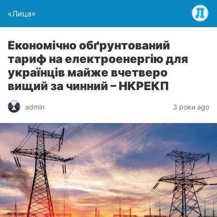
«Лица»
Економічно обґрунтований
тариф на електроенергію для
українців майже вчетверо
вищий за чинний – НКРЕКП
admin
3 роки ago