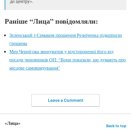
до центру».
Раніше “Лица” повідомляли:
Зеленський з Єрмаком прощення Резніченка підкріпили
грошима
Мер Чернігова звинуватив у відстороненні його від
посади чиновників ОП: “Вони показали, що думають про
місцеве самоврядування”
Leave a Comment
«Лица»
Back to top