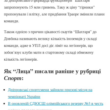
За дніпровського форварда функціонери “Шахтаря”
запропонують 15 млн гривень. Таку ж ціну “гірники”
пропонували і влітку, але придбання Траоре змінили плани
команди.
Також однією з причин цікавості скаутів “Шахтаря” до
Довбика називають велику кількість іноземців у складі
команди, адже в УПЛ досі діє ліміт на легіонерів, що
зобов’язує клуби мати в стартовому складі обмежену
кількість легіонерів.
Як “Лица” писали раніше у рубриці
:
Спорт
Дніпровські спортсмени зайняли призові місця на
чемпіонаті України
В оновленій СДЮСШ олімпійського резерву №3 в честь