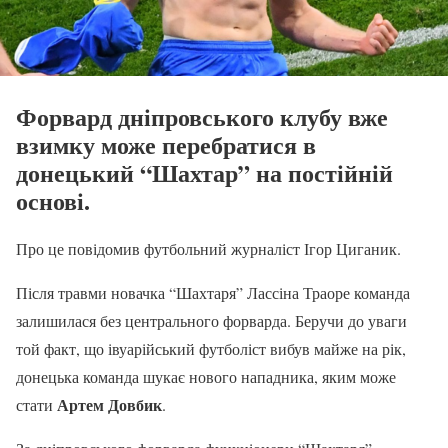
Форвард дніпровського клубу вже
взимку може перебратися в
донецький “Шахтар” на постійній
основі.
Про це повідомив футбольний журналіст Ігор Циганик.
Після травми новачка “Шахтаря” Лассіна Траоре команда
залишилася без центрального форварда. Беручи до уваги
той факт, що івуарійський футболіст вибув майже на рік,
донецька команда шукає нового нападника, яким може
Артем Довбик
стати
.