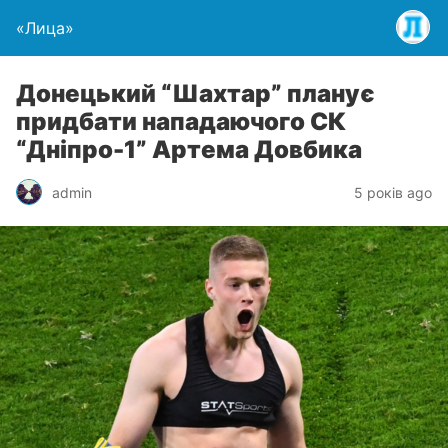
«Лица»
Донецький “Шахтар” планує
придбати нападаючого СК
“Дніпро-1” Артема Довбика
admin
5 років ago