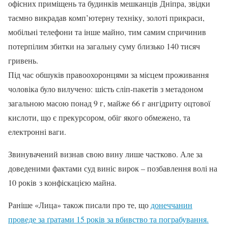
офісних приміщень та будинків мешканців Дніпра, звідки
таємно викрадав комп’ютерну техніку, золоті прикраси,
мобільні телефони та інше майно, тим самим спричинив
потерпілим збитки на загальну суму близько 140 тисяч
гривень.
Під час обшуків правоохоронцями за місцем проживання
чоловіка було вилучено: шість сліп-пакетів з метадоном
загальною масою понад 9 г, майже 66 г ангідриту оцтової
кислоти, що є прекурсором, обіг якого обмежено, та
електронні ваги.
Звинувачений визнав свою вину лише частково. Але за
доведеними фактами суд виніс вирок – позбавлення волі на
10 років з конфіскацією майна.
Раніше «Лица» також писали про те, що
донеччанин
проведе за ґратами 15 років за вбивство та пограбування.