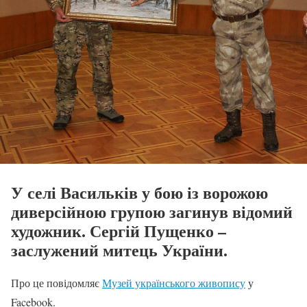
У селі Васильків у бою із ворожою
диверсійною групою загинув відомий
художник. Сергій Пущенко –
заслужений митець України.
Про це повідомляє
Музей українського живопису
у
Facebook.