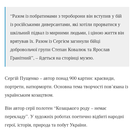
“Разом із побратимами з тероборони він вступив у бій
із російськими диверсантами, які хотіли прорватися у
шкільний підвал із мирними людьми, і ціною життя він
врятував їх. Разом із Сергієм загинули бійці
добровольчої групи Степан Ковалюк та Ярослав
Гранітний”, – йдеться на сторінці музею.
Сергій Пущенко – автор понад 900 картин: краєвиди,
портрети, натюрморти. Основна тема творчості пов’язана із
українським козацтвом.
Він автор серії полотен “Козацького роду – немає
перекладу”. У художніх роботах поетично відбиті народні
герої, історія, природа та побут України.