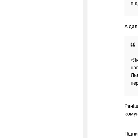
пі
А дал
«Як
нап
Льв
пер
Раніш
комун
Підпи