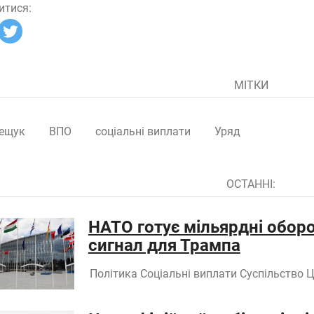
итися:
МІТКИ
ещук
ВПО
соціальні виплати
Уряд
ОСТАННІ:
НАТО готує мільярдні оборо
сигнал для Трампа
Політика
Соціальні виплати
Суспільство
Ц