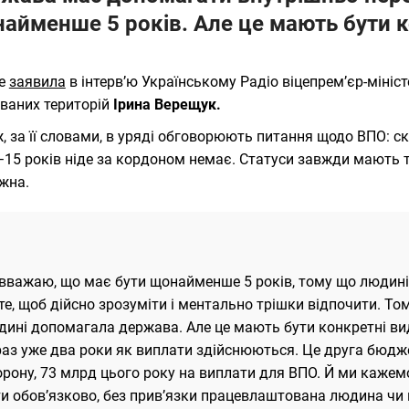
айменше 5 років. Але це мають бути к
це
заявила
в інтерв’ю Українському Радіо віцепремʼєр-мініст
ваних територій
Ірина Верещук.
, за її словами, в уряді обговорюють питання щодо ВПО: 
−15 років ніде за кордоном немає. Статуси завжди мають т
жна.
 вважаю, що має бути щонайменше 5 років, тому що людині
те, щоб дійсно зрозуміти і ментально трішки відпочити. То
дині допомагала держава. Але це мають бути конкретні ви
раз уже два роки як виплати здійснюються. Це друга бюдж
рону, 73 млрд цього року на виплати для ВПО. Й ми кажем
ти обов’язково, без прив’язки працевлаштована людина чи 