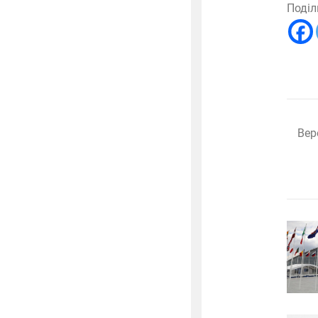
Поділ
Вер