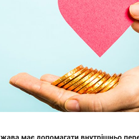
жава має допомагати внутрішньо пер