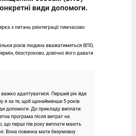
онкретні види допомоги.
ерка з питань реінтеграції тимчасово
скільки років людина вважатиметься ВПО,
ермін, безстроково, довічно його давати
 важко адаптуватися. Перший рік йде
му я за те, щоб щонайменше 5 років
ди допомоги. До прикладу виплати:
етна програма після витрат на
о, що перші пів року виплати мають
ні. Вона повинна мати безумовну