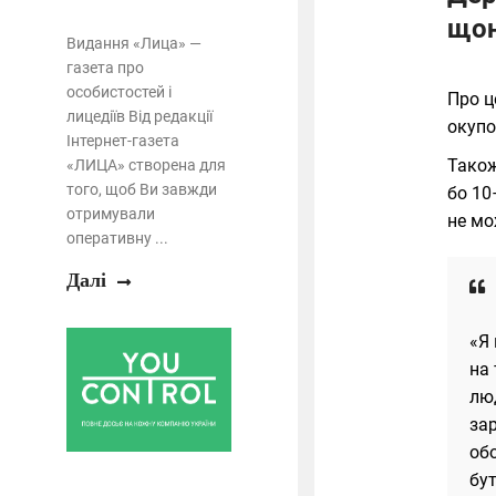
щон
Видання «Лица» —
газета про
особистостей і
Про 
лицедіїв Від редакції
окупо
Інтернет-газета
Також
«ЛИЦА» створена для
того, щоб Ви завжди
бо 10
отримували
не мо
оперативну ...
Далі
«Я
на 
лю
за
обо
бу