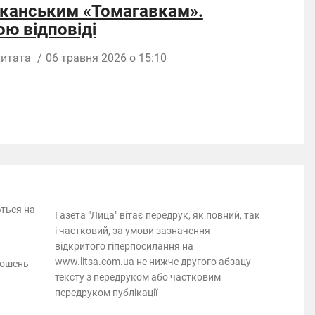
иканським «Томагавкам».
ою відповіді
итата
/
06 травня 2026 о 15:10
ються на
Газета "Лица" вітає передрук, як повний, так
і частковий, за умови зазначення
відкритого гіперпосилання на
www.litsa.com.ua не нижче другого абзацу
лошень
тексту з передруком або частковим
передруком публікації