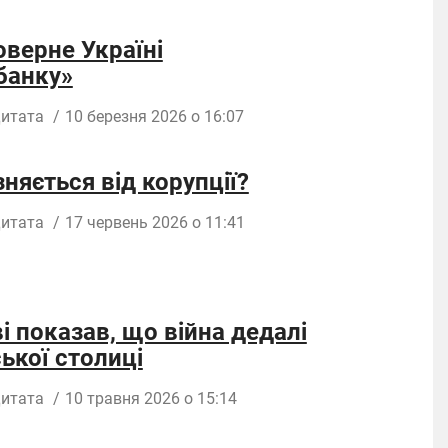
оверне Україні
банку»
итата
/
10 березня 2026 о 16:07
няється від корупції?
итата
/
17 червень 2026 о 11:41
 показав, що війна дедалі
ької столиці
итата
/
10 травня 2026 о 15:14