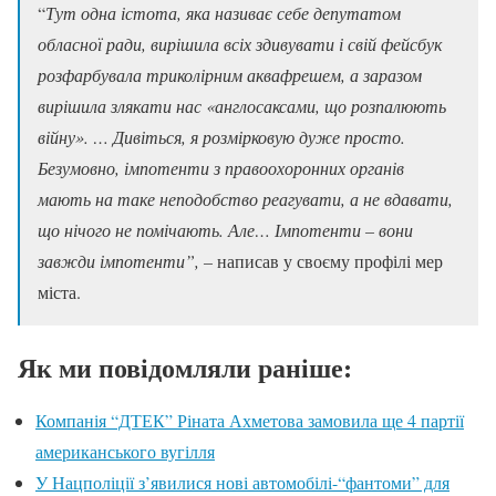
“
Тут одна істота, яка називає себе депутатом
обласної ради, вирішила всіх здивувати і свій фейсбук
розфарбувала триколірним аквафрешем, а заразом
вирішила злякати нас «англосаксами, що розпалюють
війну». … Дивіться, я розмірковую дуже просто.
Безумовно, імпотенти з правоохоронних органів
мають на таке неподобство реагувати, а не вдавати,
що нічого не помічають. Але… Імпотенти – вони
завжди імпотенти”, –
написав у своєму профілі мер
міста.
Як ми повідомляли раніше:
Компанія “ДТЕК” Ріната Ахметова замовила ще 4 партії
американського вугілля
У Нацполіції з’явилися нові автомобілі-“фантоми” для