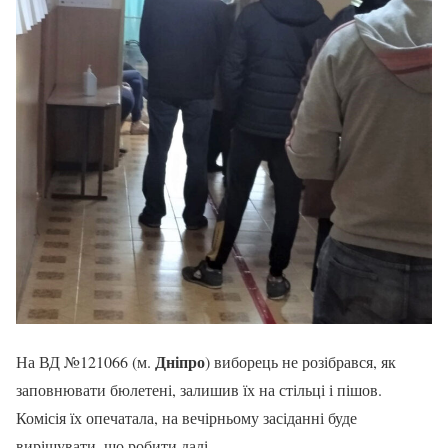
Дніпро
На ВД №121066 (м.
) виборець не розібрався, як
заповнювати бюлетені, залишив їх на стільці і пішов.
Комісія їх опечатала, на вечірньому засіданні буде
вирішувати, що робити далі.