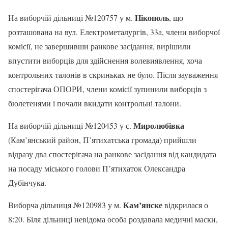
Нікополь
На виборчій дільниці №120757 у м.
, що
розташована на вул. Електрометалургів, 33а, члени виборчої
комісії, не завершивши ранкове засідання, вирішили
впустити виборців для здійснення волевиявлення, хоча
контрольних талонів в скриньках не було. Після зауваження
спостерігача ОПОРИ, члени комісії зупинили виборців з
бюлетенями і почали вкидати контрольні талони.
Миролюбівка
На виборчій дільниці №120453 у с.
(Кам’янський район, П’ятихатська громада) прийшли
відразу два спостерігача на ранкове засідання від кандидата
на посаду міського голови П’ятихаток Олександра
Дубінчука.
Кам’янске
Виборча дільниця №120983 у м.
відкрилася о
8:20. Біля дільниці невідома особа роздавала медичні маски,