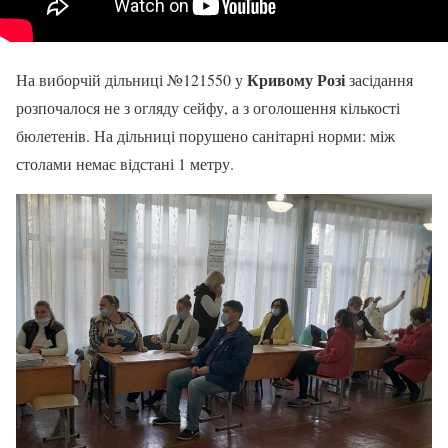
Кривому Розі
На виборчій дільниці №121550 у
засідання
розпочалося не з огляду сейфу, а з оголошення кількості
бюлетенів. На дільниці порушено санітарні норми: між
столами немає відстані 1 метру.