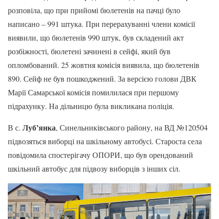
розповіла, що при прийомі бюлетенів на пачці було
написано – 991 штука. При перерахуванні члени комісії
виявили, що бюлетенів 990 штук, був складений акт
розбіжності, бюлетені зачинені в сейфі, який був
опломбований. 25 жовтня комісія виявила, що бюлетенів
890. Сейф не був пошкоджений. За версією голови ДВК
Марії Самарської комісія помилилася при першому
підрахунку. На дільницю була викликана поліція.
Луб’янка
В с.
, Синельниківського району, на ВД №120504
підвозяться виборці на шкільному автобусі. Староста села
повідомила спостерігачу ОПОРИ, що був орендований
шкільний автобус для підвозу виборців з інших сіл.