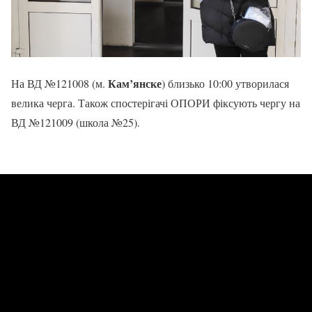
Кам’янске
На ВД №121008 (м.
) близько 10:00 утворилася
велика черга. Також спостерігачі ОПОРИ фіксують чергу на
ВД №121009 (школа №25).