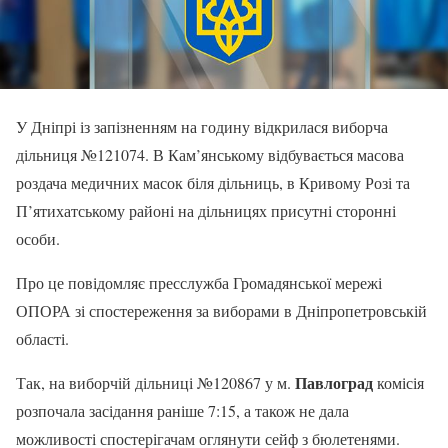
У Дніпрі із запізненням на годину відкрилася виборча
дільниця №121074. В Кам’янському відбувається масова
роздача медичних масок біля дільниць, в Кривому Розі та
П’ятихатському районі на дільницях присутні сторонні
особи.
Про це повідомляє пресслужба Громадянської мережі
ОПОРА зі спостереження за виборами в Дніпропетровській
області.
Павлоград
Так, на виборчій дільниці №120867 у м.
комісія
розпочала засідання раніше 7:15, а також не дала
можливості спостерігачам оглянути сейф з бюлетенями.