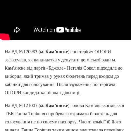
Кам’янске
На ВД №120983 (м.
) спостерігач ОПОРИ
зафіксував, як кандидатка у депутати до міської ради м.
Кам’янске від партії «Бджола» Наталія Сокол підходила до
виборця, який тримав у руках бюлетень перед входом до
кабінки для голосування. Після зауважень спостерігача
ОПОРИ кандидатка пішла з дільниці.
Кам’янске
На ВД №121007 (м.
) голова Кам’янської міської
ТВК Ганна Торішня спробувала отримати бюлетень для
голосування не по своєму паспорту. Члени комісії їй його
видали. Ганна Торішня таким чином влаштувала перевірку