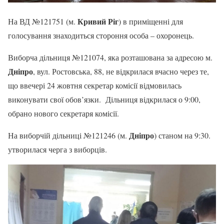
Кривий Ріг
На ВД №121751 (м.
) в приміщенні для
голосування знаходиться стороння особа – охоронець.
Виборча дільниця №121074, яка розташована за адресою м.
Дніпро
, вул. Ростовська, 88, не відкрилася вчасно через те,
що ввечері 24 жовтня секретар комісії відмовилась
виконувати свої обов’язки. Дільниця відкрилася о 9:00,
обрано нового секретаря комісії.
Дніпро
На виборчій дільниці №121246 (м.
) станом на 9:30.
утворилася черга з виборців.