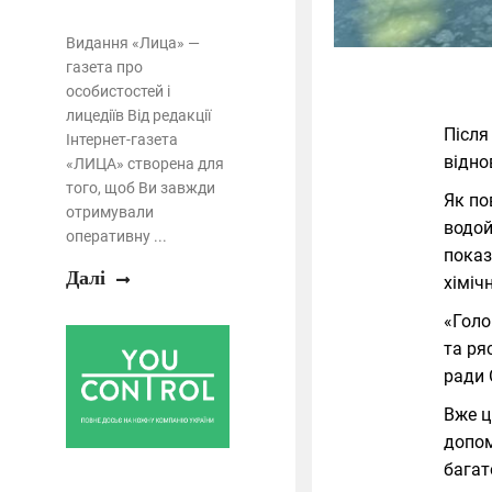
Видання «Лица» —
газета про
особистостей і
лицедіїв Від редакції
Після
Інтернет-газета
відно
«ЛИЦА» створена для
того, щоб Ви завжди
Як по
отримували
водой
оперативну ...
показ
Далі
хіміч
«Голо
та ря
ради 
Вже ц
допом
багат