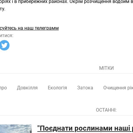
оріях і в прибережних районах. Окрім розчищення водойм 
ту.
суйтесь на наш телеграмм
итися:
МІТКИ
про
Довкілля
Екологія
Затока
Очищення рі
ОСТАННІ:
"Поєднати рослинами наші р