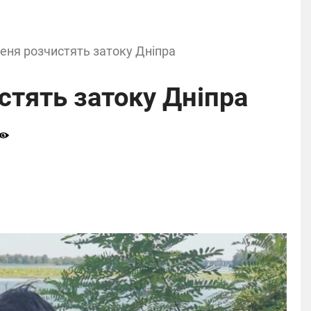
еня розчистять затоку Дніпра
стять затоку Дніпра