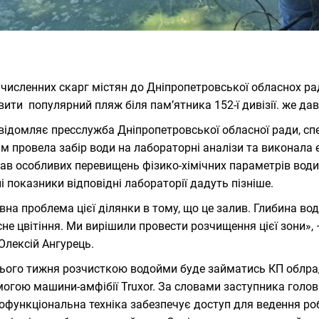
 численних скарг містян до Дніпропетровської обласнох ра
вити популярний пляж біля пам’ятника 152-ї дивізії. же да
відомляє пресслужба Дніпропетровської обласної ради, спе
м провела забір води на лабораторні аналізи та виконала ек
ав особливих перевищень фізико-хімічних параметрів води,
ні показники відповідні лабораторії дадуть пізніше.
вна проблема цієї ділянки в тому, що це залив. Глибина во
сне цвітіння. Ми вирішили провести розчищення цієї зони»,
Олексій Ангурець.
ього тижня розчисткою водойми буде займатись КП облрад
огою машини-амфібії Truxor. За словами заступника голо
офункціональна техніка забезпечує доступ для ведення роб