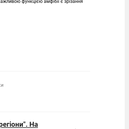
важливою функцією амфібії є зрізання
ки
егіони". На