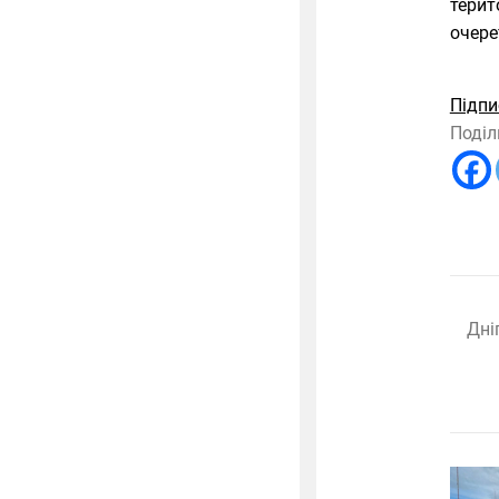
терит
очере
Підпи
Поділ
Дні