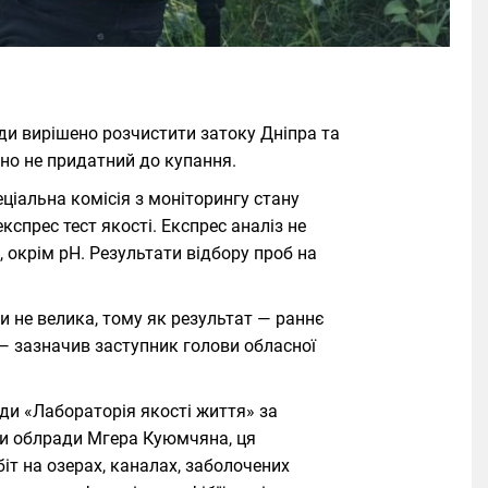
ди вирішено розчистити затоку Дніпра та
вно не придатний до купання.
ціальна комісія з моніторингу стану
спрес тест якості. Експрес аналіз не
 окрім рН. Результати відбору проб на
ди не велика, тому як результат — раннє
 — зазначив заступник голови обласної
и «Лабораторія якості життя» за
ви облради Мгера Куюмчяна, ця
іт на озерах, каналах, заболочених