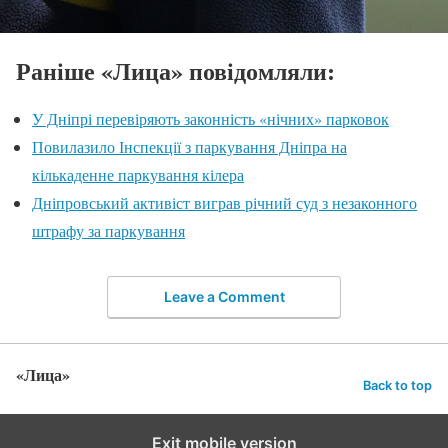
Раніше «Лица» повідомляли:
У Дніпрі перевіряють законність «нічних» парковок
Повилазило Інспекції з паркування Дніпра на
кількаденне паркування кілера
Дніпровський активіст виграв річний суд з незаконного
штрафу за паркування
Leave a Comment
«Лица»
Back to top
Exit mobile version