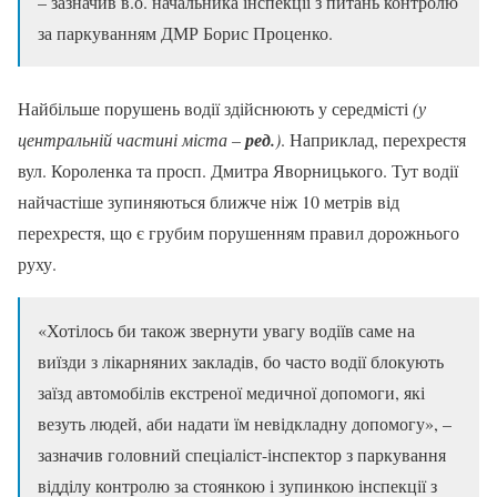
– зазначив в.о. начальника інспекції з питань контролю
за паркуванням ДМР Борис Проценко.
Найбільше порушень водії здійснюють у середмісті
(у
центральній частині міста –
ред.
)
. Наприклад, перехрестя
вул. Короленка та просп. Дмитра Яворницького. Тут водії
найчастіше зупиняються ближче ніж 10 метрів від
перехрестя, що є грубим порушенням правил дорожнього
руху.
«Хотілось би також звернути увагу водіїв саме на
виїзди з лікарняних закладів, бо часто водії блокують
заїзд автомобілів екстреної медичної допомоги, які
везуть людей, аби надати їм невідкладну допомогу», –
зазначив головний спеціаліст-інспектор з паркування
відділу контролю за стоянкою і зупинкою інспекції з