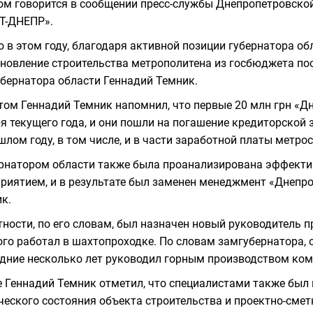
ом говорится в сообщении пресс-службы Днепропетровской
Т-ДНЕПР».
о в этом году, благодаря активной позиции губернатора об
новление строительства метрополитена из госбюджета пос
бернатора области Геннадий Темник.
том Геннадий Темник напомнил, что первые 20 млн грн «Д
я текущего года, и они пошли на погашение кредиторской
шлом году, в том числе, и в части заработной платы метро
рнатором области также была проанализирована эффект
риятием, и в результате был заменен менеджмент «Днепро
к.
тности, по его словам, был назначен новый руководитель 
ого работал в шахтопроходке. По словам замгубернатора, о
дние несколько лет руководил горным производством ком
 Геннадий Темник отметил, что специалистами также был
ческого состояния объекта строительства и проектно-сме