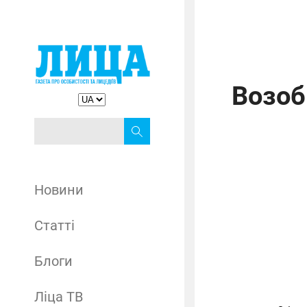
Возоб
Новини
Статті
Блоги
Ліца ТВ