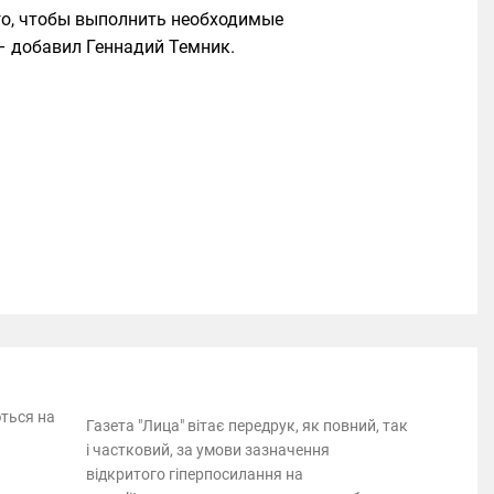
го, чтобы выполнить необходимые
 – добавил Геннадий Темник.
ються на
Газета "Лица" вітає передрук, як повний, так
і частковий, за умови зазначення
відкритого гіперпосилання на