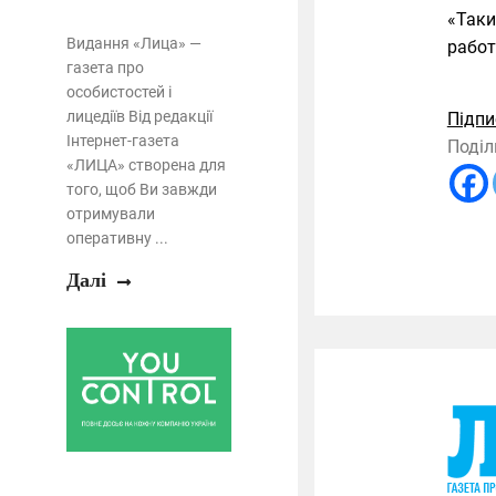
«Таки
Видання «Лица» —
работ
газета про
особистостей і
лицедіїв Від редакції
Підпи
Інтернет-газета
Поділ
«ЛИЦА» створена для
того, щоб Ви завжди
отримували
оперативну ...
Далі