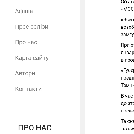
Об эт
«МОС
Афіша
«Всег
Прес релізи
возоб
замгу
Про нас
При э
январ
Карта сайту
в про
«Губе
Автори
предп
Темни
Контакти
В час
до эт
после
Также
ПРО НАС
техни