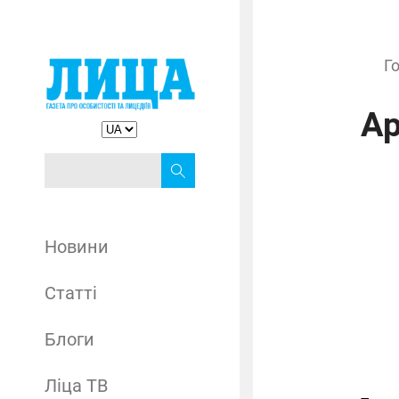
Г
Ар
Новини
Статті
Блоги
Ліца ТВ