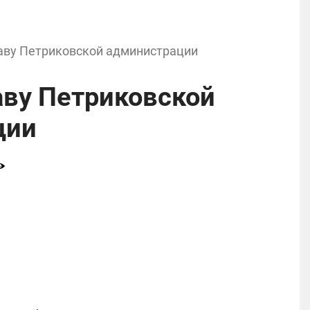
аву Петриковской администрации
аву Петриковской
ции