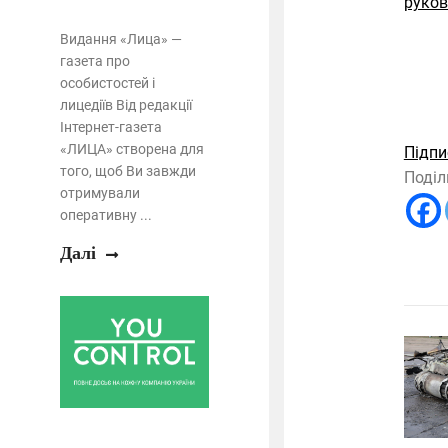
руков
Видання «Лица» —
газета про
особистостей і
лицедіїв Від редакції
Інтернет-газета
«ЛИЦА» створена для
Підпи
того, щоб Ви завжди
Поділ
отримували
оперативну ...
Далі