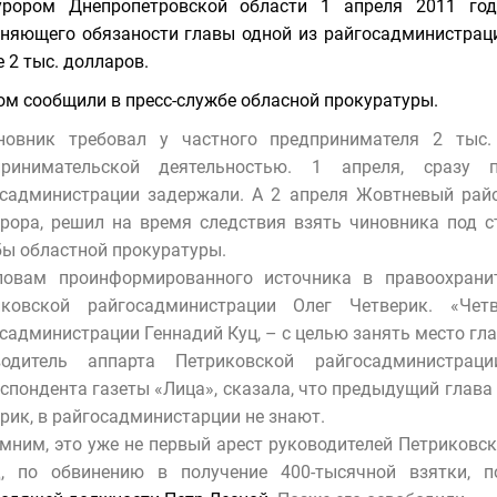
урором Днепропетровской области 1 апреля 2011 год
няющего обязаности главы одной из райгосадминистраци
 2 тыс. долларов.
ом сообщили в пресс-службе обласной прокуратуры.
овник требовал у частного предпринимателя 2 тыс.
принимательской деятельностью. 1 апреля, сразу 
садминистрации задержали. А 2 апреля Жовтневый райо
рора, решил на время следствия взять чиновника под ст
ы областной прокуратуры.
ловам проинформированного источника в правоохраните
иковской райгосадминистрации Олег Четверик. «Чет
садминистрации Геннадий Куц, – с целью занять место гл
водитель аппарта Петриковской райгосадминистра
спондента газеты «Лица», сказала, что предыдущий глава
рик, в райгосадминистарции не знают.
ним, это уже не первый арест руководителей Петриковск
д, по обвинению в получение 400-тысячной взятки,