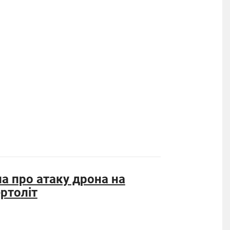
а про атаку дрона на
ертоліт