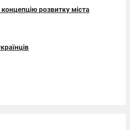
 концепцію розвитку міста
країнців