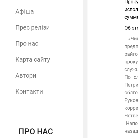
Прок
испол
Афіша
сумме
Прес релізи
Об эт
«Чин
Про нас
пред
райго
Карта сайту
проку
служб
Автори
По с
Петр
Контакти
облго
Руко
корре
Четве
Напом
ПРО НАС
наза