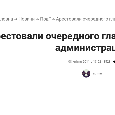
оловна
Новини
Події
Арестовали очередного гл
➜
➜
➜
естовали очередного гл
администра
08 квітня 2011 о 13:52 - 8528
admin