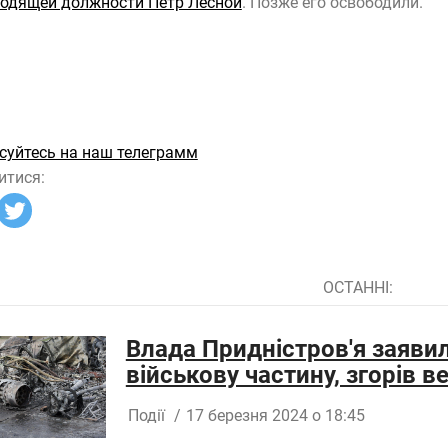
одящей должности Петр Лесной
. Позже его освободили.
суйтесь на наш телеграмм
итися:
ОСТАННІ:
Влада Придністров'я заявил
військову частину, згорів в
Події
/
17 березня 2024 о 18:45