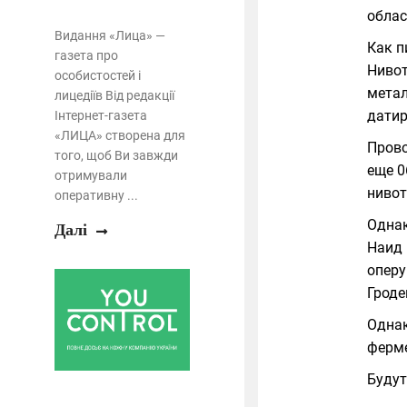
облас
Видання «Лица» —
Как п
газета про
Нивот
особистостей і
метал
лицедіїв Від редакції
датир
Інтернет-газета
«ЛИЦА» створена для
Прово
того, щоб Ви завжди
еще 0
отримували
нивот
оперативну ...
Однак
Далі
Наид 
оперу
Гроде
Однак
ферме
Будут