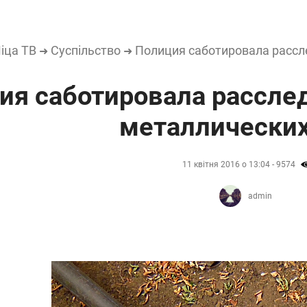
іца ТВ
Суспільство
Полиция саботировала рассл
➜
➜
ия саботировала рассле
металлических
11 квітня 2016 о 13:04 - 9574
admin