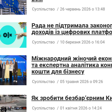
Суспільство
/
26 червень 2026 о 13:48
Рада не підтримала законо
доходів із цифрових платф
Суспільство
/
10 березня 2026 о 16:04
Міжнародний жіночий еконо
та експертна аналітика кон
кошти для бізнесу
Суспільство
/
05 травня 2026 о 09:26
Як зробити безбар’єрним Ки
Суспільство
/
01 квітня 2026 о 14:24