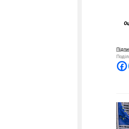
Оц
Підпи
Поділ