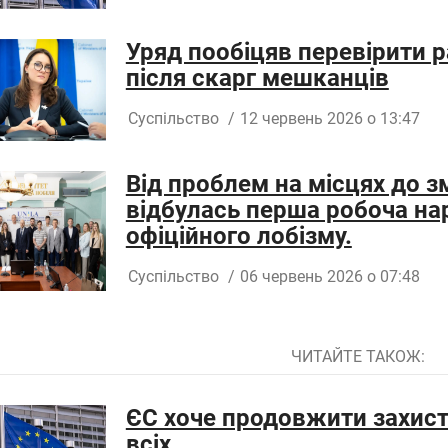
Уряд пообіцяв перевірити р
після скарг мешканців
Суспільство
/
12 червень 2026 о 13:47
Від проблем на місцях до зм
відбулась перша робоча на
офіційного лобізму.
Суспільство
/
06 червень 2026 о 07:48
ЧИТАЙТЕ ТАКОЖ:
ЄС хоче продовжити захист 
всіх