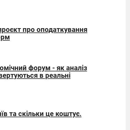
проєкт про оподаткування
орм
мічний форум - як аналіз
вертуються в реальні
їв та скільки це коштує.