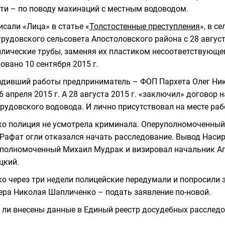
ти – по поводу махинаций с местным водоводом.
исали «Лица» в статье «
Толстостенные преступления
», в с
рудовского сельсовета Апостоловского района с 28 август
лические трубы, заменяя их пластиком несоответствующе
овано 10 сентября 2015 г.
дивший работы предприниматель – ФОП Пархета Олег Ни
6 апреля 2015 г. А 28 августа 2015 г. «заключил» договор 
рудовского водовода. И лично присутствовал на месте раб
о полиция не усмотрела криминала. Оперуполномоченный
Рафат огли отказался начать расследование. Вывод Наси
полномоченный Михаил Мудрак и визировал начальник Ап
цкий.
о через три недели полицейские передумали и попросили 
ра Николая Шапличенко – подать заявление по-новой.
 ли внесены данные в Единый реестр досудебных расследов