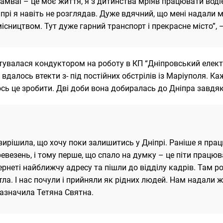
амваї – це моє життя, я з дитинства мріяв працювати воді
прі я навіть не розглядав. Дуже вдячний, що мені надали
ісництвом. Тут дуже гарний транспорт і прекрасне місто”,
увалася кондуктором на роботу в КП “Дніпровський елект
 вдалось втекти з- під постійних обстрілів із Маріуполя. К
сь це зробити. Дві доби вона добиралась до Дніпра завд
вирішила, що хочу поки залишитись у Дніпрі. Раніше я пра
евезень, і тому перше, що спало на думку – це піти працю
ернеті найближчу адресу та пішли до відділу кадрів. Там ро
ла. І нас почули і прийняли як рідних людей. Нам надали ж
зазначила Тетяна Святна.