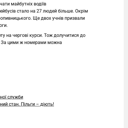
чати майбутніх водіїв
лейбусів стало на 27 людей більше. Окрім
ропивницького. Ще двох учнів призвали
оги.
рту на чергові курси. Тож долучитися до
3. За цими ж номерами можна
йної служби
ний стан. Пільги – діють!