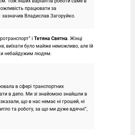
єм. Тож інших варіантів роботи саме в
 можливість працювати за
 – зазначив Владислав Загоруйко.
ротранспорт” і
Тетяна Святна
. Жінці
аже, виїхати було майже неможливо, але їй
яки небайдужим людям.
цювала в сфері транспортних
вати в депо. Ми зі знайомою знайшли в
зказали, що в нас немає ні грошей, ні
итло та роботу, за що ми дуже вдячні”,