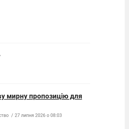
"
ву мирну пропозицію для
ство
/
27 липня 2026 о 08:03