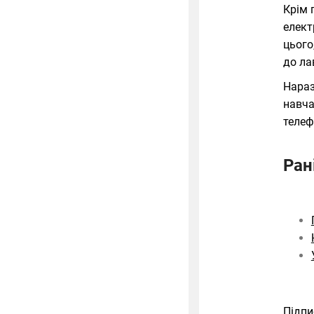
Крім 
елект
цього
до ла
Нараз
навча
телеф
Ран
Підпи