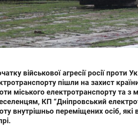
очатку військової агресії росії проти У
ктротранспорту пішли на захист країни
оти міського електротранспорту та з
еселенцям, КП “Дніпровський електро
оту внутрішньо переміщених осіб, які
прі.