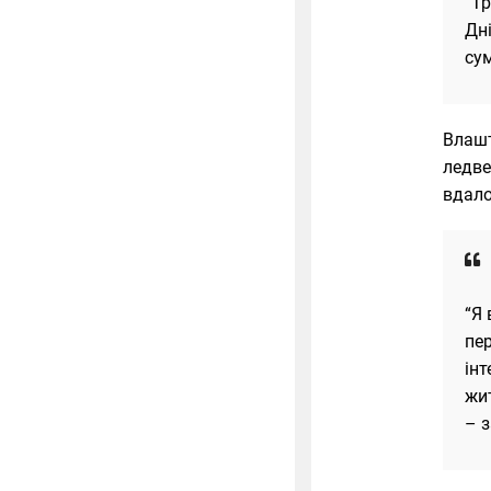
“Тр
Дні
сум
Влашт
ледве
вдало
“Я 
пер
інт
жит
– 