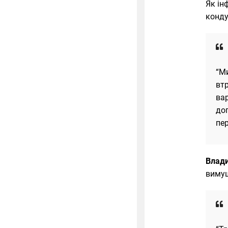
Як ін
конду
“Ми
втр
ва
дог
пе
Влади
вимуш