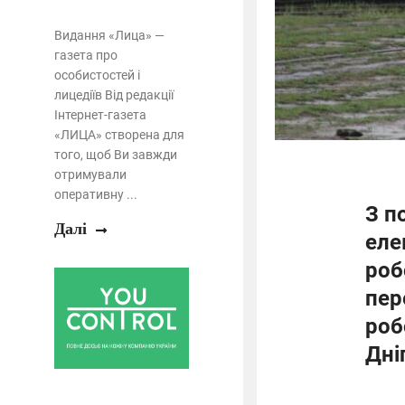
Видання «Лица» —
газета про
особистостей і
лицедіїв Від редакції
Інтернет-газета
«ЛИЦА» створена для
того, щоб Ви завжди
отримували
оперативну ...
З п
Далі
еле
роб
пер
роб
Дні