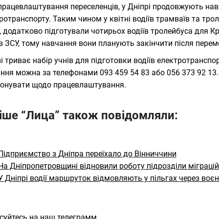
працевлаштування переселенців, у Дніпрі продовжують нав
ротранспорту. Таким чином у квітні водіїв трамваїв та тро
, додатково підготували чотирьох водіїв тролейбуса для К
в ЗСУ, тому навчання вони планують закінчити після перем
і триває набір учнів для підготовки водіїв електротранспо
ння можна за телефонами 093 459 54 83 або 056 373 92 1
онувати щодо працевлаштування.
іше “Лица” також повідомляли:
Підприємство з Дніпра переїхало до Вінниччини
На Дніпропетровщині відновили роботу підрозділи міграці
У Дніпрі водії маршруток відмовляють у пільгах через воєн
суйтесь на наш телеграмм