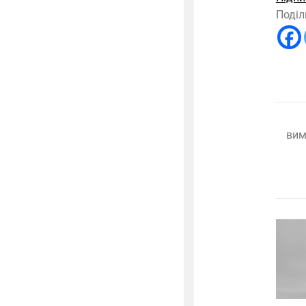
Поділ
вим