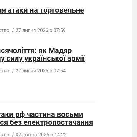
сля атаки на торговельне
ство
/
27 липня 2026 о 07:59
сячоліття: як Мадяр
 силу української армії
ство
/
27 липня 2026 о 07:54
таки рф частина восьми
ся без електропостачання
ство
/
02 квітня 2026 о 14:22