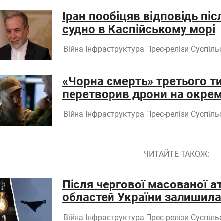
Іран пообіцяв відповідь пі
судно в Каспійському морі
Війна
Інфраструктура
Прес-релізи
Суспіль
«Чорна смерть» третього ти
перетворив дрони на окрему
Війна
Інфраструктура
Прес-релізи
Суспіль
ЧИТАЙТЕ ТАКОЖ:
Після чергової масованої а
областей України залишила
Війна
Інфраструктура
Прес-релізи
Суспіль