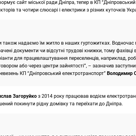
формує сайт міської ради Дніпра, тепер в КП “Дніпровський
кторів та чотири слюсарі і електрики з різних куточків Украї
 також надаємо їм житло в наших гуртожитках. Водночас м
ачені документи чи відсутні трудові книжки, тому фахівці
ріанти для працевлаштування переселенців, наприклад, роб
овором або через центри зайнятості”, – зазначив заступни
ревезень КП “Дніпровський електротранспорт”
Володимир 
слав Загоруйко
з 2014 року працював водієм електротранс
ений покинути рідну домівку та переїхати до Дніпра.