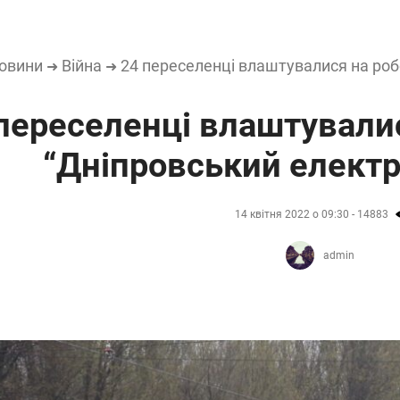
овини
Війна
24 переселенці влаштувалися на роб
➜
➜
переселенці влаштувалис
“Дніпровський елект
14 квітня 2022 о 09:30 - 14883
admin