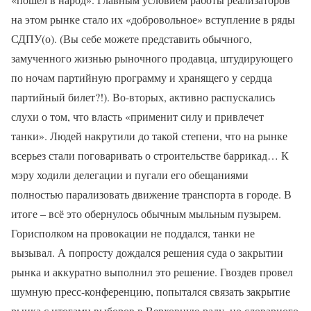
на этом рынке стало их «добровольное» вступление в ряды
СДПУ(о). (Вы себе можете представить обычного,
замученного жизнью рыночного продавца, штудирующего
по ночам партийную программу и хранящего у сердца
партийный билет?!). Во-вторых, активно распускались
слухи о том, что власть «применит силу и привлечет
танки». Людей накрутили до такой степени, что на рынке
всерьез стали поговаривать о строительстве баррикад… К
мэру ходили делегации и пугали его обещаниями
полностью парализовать движение транспорта в городе. В
итоге – всё это обернулось обычным мыльным пузырем.
Горисполком на провокации не поддался, танки не
вызывал. А попросту дождался решения суда о закрытии
рынка и аккуратно выполнил это решение. Гвоздев провел
шумную пресс-конференцию, попытался связать закрытие
рынка с итогами выборов в Верховную раду, но словарного