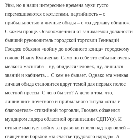
Увы, но в наши интересные времена мухи густо
перемешиваются с котлетами, партийность – с
прибыльностью и личные обиды – с «за державу обидно».
Скажем проще. Освобожденный от занимаемой должности
бывший руководитель городской торговли Геннадий
Гвоздев объявил «войну до победного конца» городскому
голове Ивану Куличенко. Само по себе это событие очень
мелкого масштаба – ну, обиделся человек, ну, лишился
званий и кабинета… С кем не бывает. Однако эта мелкая
личная обида становится вдруг темой для первых полос
местной прессы. С чего бы это? А дело в том, что,
лишившись почетного и прибыльного титула «отца и
благодетеля» стихийной торговли, Гвоздев обзавелся
мундиром лидера областной организации СДПУ(о). И
отныне именует войну за право контроля над торговлей –
священной борьбой «за счастье трудового народа». А