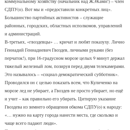
коммунальному хозяйству (начальник над ЖЭКами!) – член
СДПУ(о). Вот мы и «предоставили конкретных лиц».
Большинство партийных активистов – служащие
районных, городских, областных исполкомов, управлений
и администраций.
В-третьих, «гвоздевцы» … кричат и любят показуху. Лично
Геннадий Геннадиевич Гвоздев, личными руками (без
перчаток!), при 16-градусном морозе целых 9 минут держал
тяжелый железный лом, позируя перед двумя телекамерами.
Это называлось – «социал-демократический субботник».
Проводился он с целью показать всем, что Куличенко на
морозе лед не убирает, а Гвоздев не просто убирает, но ещё
и учит – как правильно его убирать. Цитирую указание
Гвоздева из зимнего обращения обкома СДПУ(о) к народу:
«… нужно на карту города нанести места, где скользко и
чаще всего падают люди».