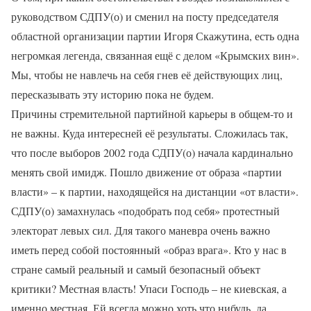
руководством СДПУ(о) и сменил на посту председателя
областной организации партии Игоря Скажутина, есть одна
негромкая легенда, связанная ещё с делом «Крымских вин».
Мы, чтобы не навлечь на себя гнев её действующих лиц,
пересказывать эту историю пока не будем.
Причины стремительной партийной карьеры в общем-то и
не важны. Куда интересней её результаты. Сложилась так,
что после выборов 2002 года СДПУ(о) начала кардинально
менять свой имидж. Пошло движение от образа «партии
власти» – к партии, находящейся на дистанции «от власти».
СДПУ(о) замахнулась «подобрать под себя» протестный
электорат левых сил. Для такого маневра очень важно
иметь перед собой постоянный «образ врага». Кто у нас в
стране самый реальный и самый безопасный объект
критики? Местная власть! Упаси Господь – не киевская, а
именно местная. Ей всегда можно хоть что нибудь, да