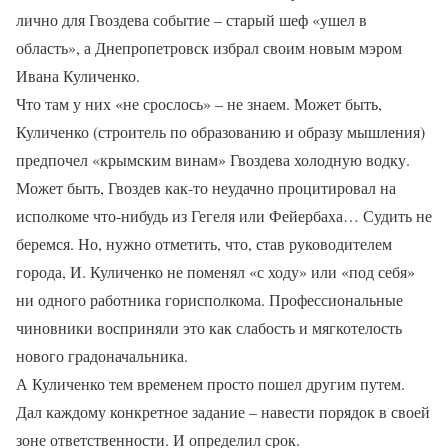
лично для Гвоздева событие – старый шеф «ушел в
область», а Днепропетровск избрал своим новым мэром
Ивана Куличенко.
Что там у них «не срослось» – не знаем. Может быть,
Куличенко (строитель по образованию и образу мышления)
предпочел «крымским винам» Гвоздева холодную водку.
Может быть, Гвоздев как-то неудачно процитировал на
исполкоме что-нибудь из Гегеля или Фейербаха… Судить не
беремся. Но, нужно отметить, что, став руководителем
города, И. Куличенко не поменял «с ходу» или «под себя»
ни одного работника горисполкома. Профессиональные
чиновники восприняли это как слабость и мягкотелость
нового градоначальника.
А Куличенко тем временем просто пошел другим путем.
Дал каждому конкретное задание – навести порядок в своей
зоне ответственности. И определил срок.