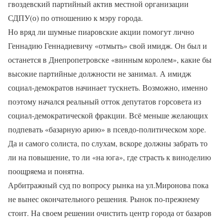
гвоздевский партийный актив местной организации
СДПУ(о) по отношению к мэру города.
Но вряд ли шумные пиаровские акции помогут лично
Геннадию Геннадиевичу «отмыть» свой имидж. Он был и
останется в Днепропетровске «винным королем», какие бы
высокие партийные должности не занимал. А имидж
социал-демократов начинает тускнеть. Возможно, именно
поэтому начался реальный отток депутатов горсовета из
социал-демократической фракции. Всё меньше желающих
подпевать «базарную арию» в псевдо-политическом хоре.
Да и самого солиста, по слухам, вскоре должны забрать то
ли на повышение, то ли «на юга», где страсть к виноделию
поощряема и понятна.
Арбитражный суд по вопросу рынка на ул.Миронова пока
не вынес окончательного решения. Рынок по-прежнему
стоит. На своем решении очистить центр города от базаров