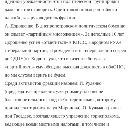
идейной убежденности этой политической группировки
даже не стоит говорить. Один только пример «стойкого
партийца» – руководитель фракции
А. Дорошенко. В днепропетровском политическом бомонде
он слывет «партийным многоженцем». За неполные 10 лет
Дорошенко успел «отметиться» в КПСС, Народном РУХе,
Либеральной партии, «Громаде» и вот теперь идейно созрел
до СДПУ(о). Ходят слухи, что в качестве бонуса за
«партийность» ему обещана высокая должность в облОНО,
но мы слухам верить не будем.
Среди активистов фракции назовем: И. Руденко
(председателя правления уже упомянутого выше
благотворительного фонда «Екатеринослав», которому
принадлежит рынок на ул.Миронова); О. Кужмана (ранее,
при Гвоздеве, возглавлявшего управление горисполкома,
ведающее всеми местными налогами, в том числе и