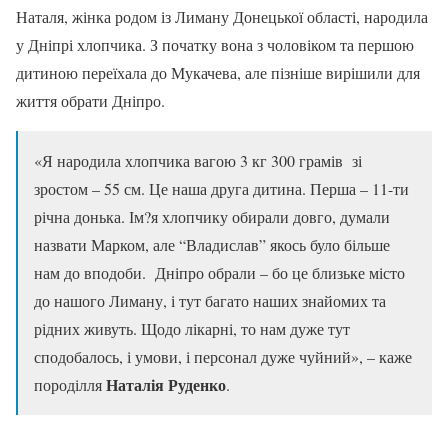
Наталя, жінка родом із Лиману Донецької області, народила
у Дніпрі хлопчика. З початку вона з чоловіком та першою
дитиною переїхала до Мукачева, але пізніше вирішили для
життя обрати Дніпро.
«Я народила хлопчика вагою 3 кг 300 грамів зі
зростом – 55 см. Це наша друга дитина. Перша – 11-ти
річна донька. Ім?я хлопчику обирали довго, думали
назвати Марком, але “Владислав” якось було більше
нам до вподоби. Дніпро обрали – бо це близьке місто
до нашого Лиману, і тут багато наших знайомих та
рідних живуть. Щодо лікарні, то нам дуже тут
сподобалось, і умови, і персонал дуже чуйний», – каже
Наталія Руденко
породілля
.