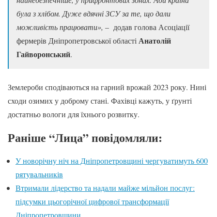
була з хлібом. Дуже вдячні ЗСУ за те, що дали
можливість працювати»,
– додав голова Асоціації
Анатолій
фермерів Дніпропетровської області
Гайворонський
.
Землероби сподіваються на гарний врожай 2023 року. Нині
сходи озимих у доброму стані. Фахівці кажуть, у ґрунті
достатньо вологи для їхнього розвитку.
Раніше “Лица” повідомляли:
У новорічну ніч на Дніпропетровщині чергуватимуть 600
рятувальників
Втримали лідерство та надали майже мільйон послуг:
підсумки цьогорічної цифрової трансформації
Дніпропетровщини