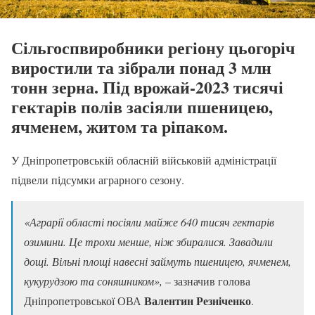
Сільгоспвиробники регіону цьогоріч
виростили та зібрали понад 3 млн
тонн зерна. Під врожай-2023 тисячі
гектарів полів засіяли пшеницею,
ячменем, житом та ріпаком.
У Дніпропетровській обласній військовій адміністрації
підвели підсумки аграрного сезону.
«Аграрії області посіяли майже 640 тисяч гектарів
озимини. Це трохи менше, ніж збиралися. Завадили
дощі. Вільні площі навесні займуть пшеницею, ячменем,
кукурудзою та соняшником»,
– зазначив голова
Валентин Резніченко
Дніпропетровської ОВА
.