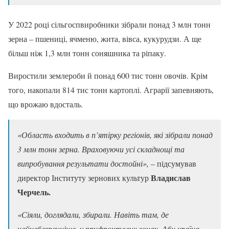
У 2022 році сільгоспвиробники зібрали понад 3 млн тонн
зерна – пшениці, ячменю, жита, вівса, кукурудзи. А ще
більш ніж 1,3 млн тонн соняшника та ріпаку.
Виростили землероби й понад 600 тис тонн овочів. Крім
того, накопали 814 тис тонн картоплі. Аграрії запевняють,
що врожаю вдосталь.
«Область входить в п’ятірку регіонів, які зібрали понад
3 млн тонн зерна. Враховуючи усі складнощі та
випробування результати достойні»,
– підсумував
Владислав
директор Інституту зернових культур
Черчель.
«Сіяли, доглядали, збирали. Навіть там, де
найнебезпечніше, у прифронтових зонах. Аби країна