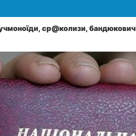
учмоноїди, ср@колизи, бандюкович