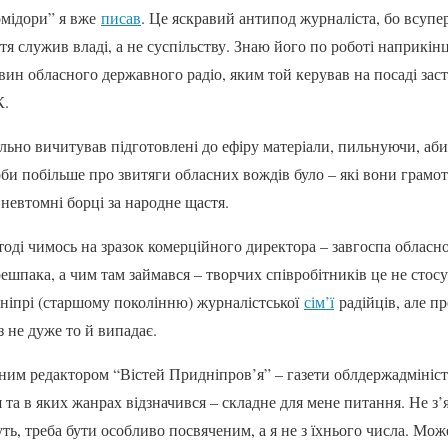
омідори” я вже
писав
. Це яскравий антипод журналіста, бо всуп
я служив владі, а не суспільству. Знаю його по роботі наприкінц
ин обласного державного радіо, яким той керував на посаді зас
К.
ьно вичитував підготовлені до ефіру матеріали, пильнуючи, аби,
би побільше про звитяги обласних вождів було – які вони грамот
 невтомні борці за народне щастя.
оді чимось на зразок комерційного директора – завгоспа обласно
шпака, а чим там займався – творчих співробітників це не стосу
у Дніпрі (старшому поколінню) журналістської
сім’ї
радійців, але п
 не дуже то й випадає.
ним редактором “Вістей Придніпров’я” – газети облдержадміністр
ля та в яких жанрах відзначився – складне для мене питання. Не з
ть, треба бути особливо посвяченим, а я не з їхнього числа. Може