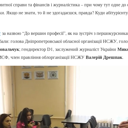
митної справи та фінансів і журналістика – при чому тут одне до
. Якщо не знати, то й не здогадаєшся, правда? Куди абітурієнту
т
за назвою “До вершин професії”, як на зустріч з першокурсник
ли: голова Дніпропетровської обласної організації НСЖУ, голо
Ковальчук
Мико
; гендиректор D1, заслужений журналіст України
Валерій Дрешпак
МСФ, член правління облорганізації НСЖУ
.