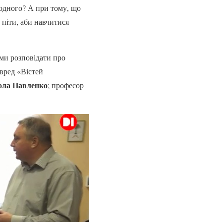
 одного? А при тому, що
 піти, аби навчитися
ами розповідати про
вред «Вістей
ла Павленко
; професор