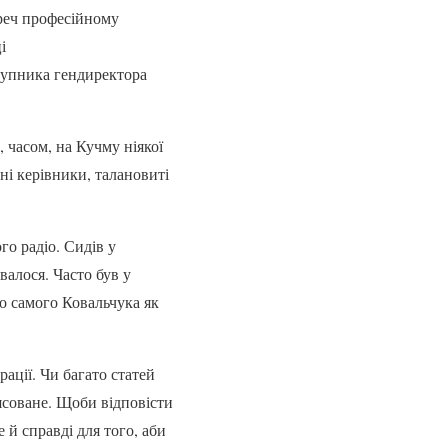
ереч професійному
і
тупника гендиректора
 часом, на Кучму ніякої
ні керівники, талановиті
го радіо. Сидів у
валося. Часто був у
ро самого Ковальчука як
ації. Чи багато статей
’ясоване. Щоби відповісти
 й справді для того, аби