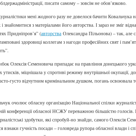
облдержадміністрації, писати самому – зовсім не обов’язково.
журналістики мені жодного разу не довелося бачити Ковальчука н
 і знайомитися з матеріалами його авторства. І зараз не зміг від
стях Придніпров’я” (
авторства
Олександра Пільонова) – так, але с
тамповані здоровиці коллегам з нагоди професійних свят і пам’я
ть”.
бок Олексія Семеновича припадає на правління донецького урк
х утисків, міцнішала у спротиві режиму внутрішньої окупації, д
 часто-густо відчутним кримінальним душком, погань освоювала 
льчук очолює обласну організацію Національної спілки журналіс
чій конференції обласної НСЖУ переважною більшістю голосів. 
налістські здобутки, які спробуй-но знайди, самого Олексія Сем
я взнаки гучність посади – головреда рупора обласної влади і с