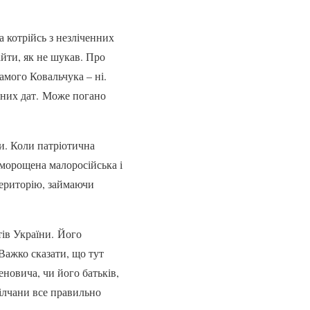
а котрійсь з незліченних
найти, як не шукав. Про
амого Ковальчука – ні.
тних дат. Може погано
и. Коли патріотична
оморощена малоросійська і
територію, займаючи
тів України. Його
Важко сказати, що тут
еновича, чи його батьків,
пілчани все правильно