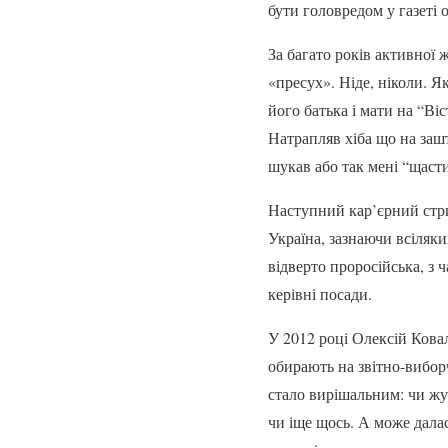
бути головредом у газеті 
За багато років активної 
«пресух». Ніде, ніколи. Як
його батька і мати на “Ві
Натрапляв хіба що на заш
шукав або так мені “щасти
Наступний кар’єрний стри
Україна, зазнаючи всіляки
відверто проросійська, з
керівні посади.
У 2012 році Олексій Кова
обирають на звітно-вибор
стало вирішальним: чи жур
чи іще щось. А може далас