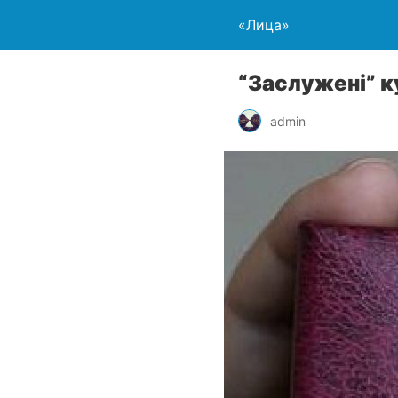
«Лица»
“Заслужені” к
admin