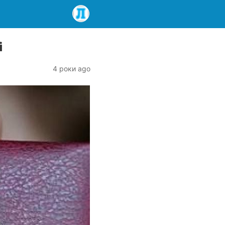
і
4 роки ago