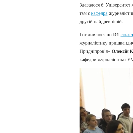
Здавалося б: Університет 
там є
кафедра
журналістики
другій найдревнішій.
D1
І от дивлюся по
сюже
журналістику пришкандиба
Олексій 
Придніпров’я»
кафедри журналістики У