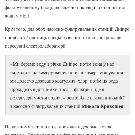
фільтрувальному блоці, що значно покращило стан питної
води у місті.
Крім того, для обох насосно-фільтрувальних станцій Дніпро
придбав 77 одиниць спеціалізованої техніки, зокрема дві
пересувні електролабораторії.
«Ми беремо воду з річки Дніпро, потім вона у нас
надходить на камеру змішування, в камері змішування
ми додаємо дозовано коагулянт, хлор, потім ця вода
проходить відстійники, після –фільтри і йде в
резервуари чистої води», – розповідає начальник однієї
Микола Кривошея
з насосно-фільтрувальних станцій
.
На кожному з етапів вода проходить декілька точок
контролю. Проби беруть на фізико-хімічний, санітарно-