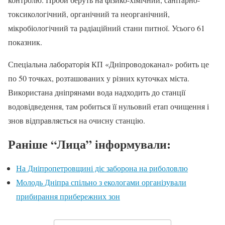
токсикологічний, органічний та неорганічний,
мікробіологічний та радіаційний стани питної. Усього 61
показник.
Спеціальна лабораторія КП «Дніпроводоканал» робить це
по 50 точках, розташованих у різних куточках міста.
Використана дніпрянами вода надходить до станції
водовідведення, там робиться її нульовий етап очищення і
знов відправляється на очисну станцію.
Раніше “Лица” інформували:
На Дніпропетровщині діє заборона на риболовлю
Молодь Дніпра спільно з екологами організували
прибирання прибережних зон