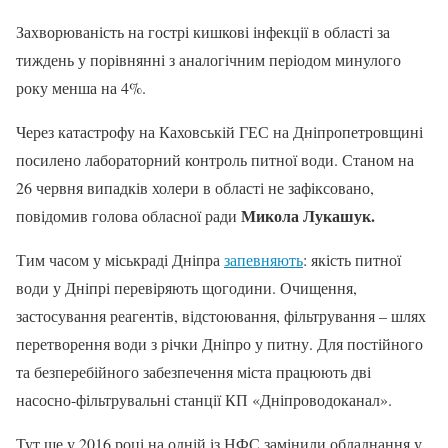
Захворюваність на гострі кишкові інфекції в області за
тиждень у порівнянні з аналогічним періодом минулого
року менша на 4%.
Через катастрофу на Каховській ГЕС на Дніпропетровщині
посилено лабораторний контроль питної води. Станом на
26 червня випадків холери в області не зафіксовано,
Микола Лукашук.
повідомив голова обласної ради
Тим часом у міськраді Дніпра
запевняють
: якість питної
води у Дніпрі перевіряють щогодини. Очищення,
застосування реагентів, відстоювання, фільтрування – шлях
перетворення води з річки Дніпро у питну. Для постійного
та безперебійного забезпечення міста працюють дві
насосно-фільтрувальні станції КП «Дніпроводоканал».
Тут ще у 2016 році на одній із НФС замінили обладнання у