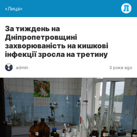
«Лица»
За тиждень на
Дніпропетровщині
захворюваність на кишкові
інфекції зросла на третину
admin
3 роки ago