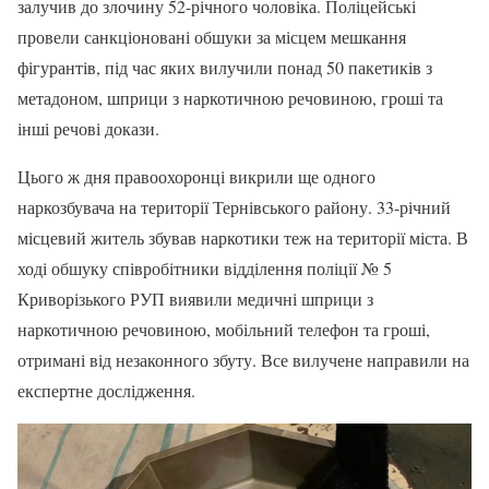
залучив до злочину 52-річного чоловіка. Поліцейські
провели санкціоновані обшуки за місцем мешкання
фігурантів, під час яких вилучили понад 50 пакетиків з
метадоном, шприци з наркотичною речовиною, гроші та
інші речові докази.
Цього ж дня правоохоронці викрили ще одного
наркозбувача на території Тернівського району. 33-річний
місцевий житель збував наркотики теж на території міста. В
ході обшуку співробітники відділення поліції № 5
Криворізького РУП виявили медичні шприци з
наркотичною речовиною, мобільний телефон та гроші,
отримані від незаконного збуту. Все вилучене направили на
експертне дослідження.