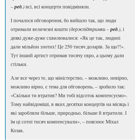
–
ред.
)
всі, всі концерти повідміняли.
І почалося обговорення, бо вийшло так, що люди
отримали величезні кошти
(держпідтримки –
ред.
)
, і
деякі дуже-дуже схвилювалися: «Як це так, людині
дали мільйон злотих! Це 250 тисяч доларів. За що?!».
Тут інший артист отримав тисячу євро, а цьому дали
стільки.
Але все через те, що міністерство, – можливо, невірно,
можливо вірно, є тема для обговорень, – зробило так:
«Скільки ти втратив? Ми тобі відсоток компенсуємо».
Тому найвідоміші, в яких десятки концертів на місяць і
які заробляли більше, природньо, більше й втратили. І
їм ці сотні тисяч компенсували», – пояснює Міхал
Козак.