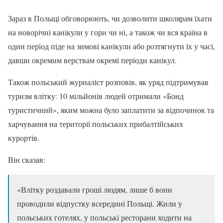
Зараз в Польщі обговорюють, чи дозволити школярам їхати
на новорічні канікули у гори чи ні, а також чи вся країна в
один період піде на зимові канікули або розтягнути їх у часі,
давши окремим верствам окремі періоди канікул.
Також польський журналіст розповів, як уряд підтримував
туризм влітку: 10 мільйонів людей отримали «Бонд
туристичний», яким можна було заплатити за відпочинок та
харчування на території польських прибалтійських
курортів.
Він сказав:
«Влітку роздавали гроші людям, лише б вони
проводили відпустку всередині Польщі. Жили у
польських готелях, у польські ресторани ходити на