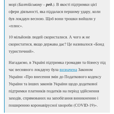
морі
(Балтійському –
ред.
)
. В якості підтримки цієї
сфери діяльності, яка піддалася першому удару, коли
був локдаун весною. Щоб вони трошки вийшли у
«плюс».
10 мільйонів людей скористалися. А чого ж не
скористатися, якщо держава дає? Це називалося «Бонд
туристичний».
Нагадаємо, в Україні підтримка громадян та бізнесу під
час весняного локдауну була
визначена
Законом
України «Про внесення змін до Податкового кодексу
України та інших законів України щодо додаткової
підтримки платників податків на період здійснення
заходів, спрямованих на запобігання виникненню і
поширенню коронавірусної хвороби (СОVID-19)».