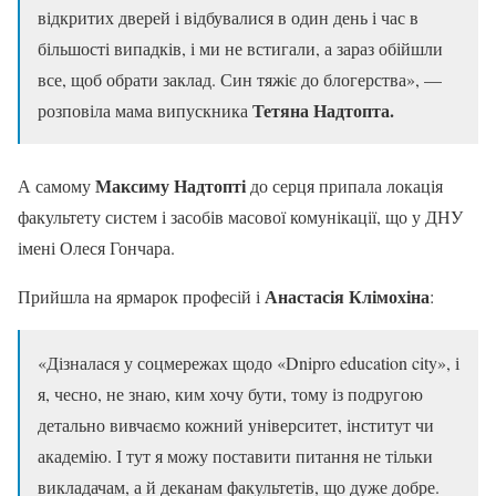
відкритих дверей і відбувалися в один день і час в
більшості випадків, і ми не встигали, а зараз обійшли
все, щоб обрати заклад. Син тяжіє до блогерства», —
Тетяна Надтопта.
розповіла мама випускника
Максиму Надтопті
А самому
до серця припала локація
факультету систем і засобів масової комунікації, що у ДНУ
імені Олеся Гончара.
Анастасія Клімохіна
Прийшла на ярмарок професій і
:
«Дізналася у соцмережах щодо «Dnipro education city», і
я, чесно, не знаю, ким хочу бути, тому із подругою
детально вивчаємо кожний університет, інститут чи
академію. І тут я можу поставити питання не тільки
викладачам, а й деканам факультетів, що дуже добре.