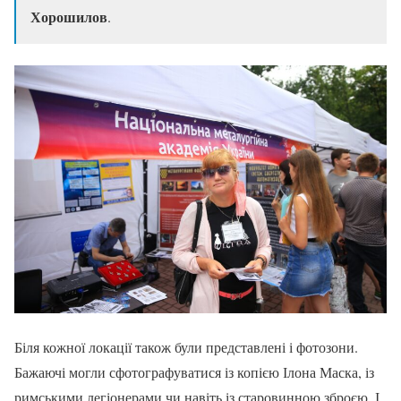
Хорошилов
.
Біля кожної локації також були представлені і фотозони.
Бажаючі могли сфотографуватися із копією Ілона Маска, із
римськими легіонерами чи навіть із старовинною зброєю. І