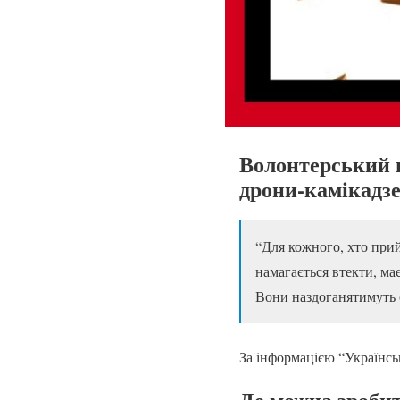
Волонтерський ш
дрони-камікадзе
“Для кожного, хто прий
намагається втекти, ма
Вони наздоганятимуть о
За інформацією “Українськ
Де можна зробит