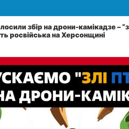
осили збір на дрони-камікадзе – “з
ть росвійська на Херсонщині