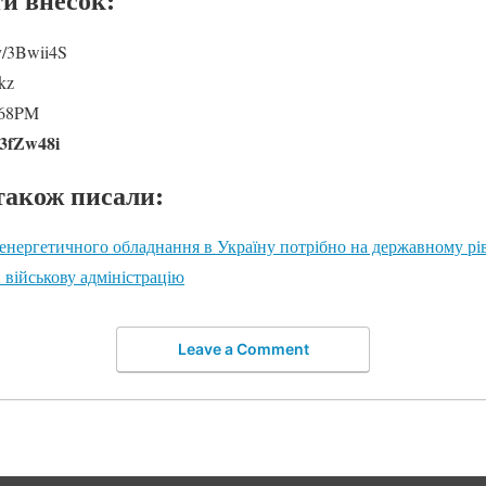
ly/3Bwii4S
kz
Dd68PM
/3fZw48i
також писали:
енергетичного обладнання в Україну потрібно на державному рі
 військову адміністрацію
Leave a Comment