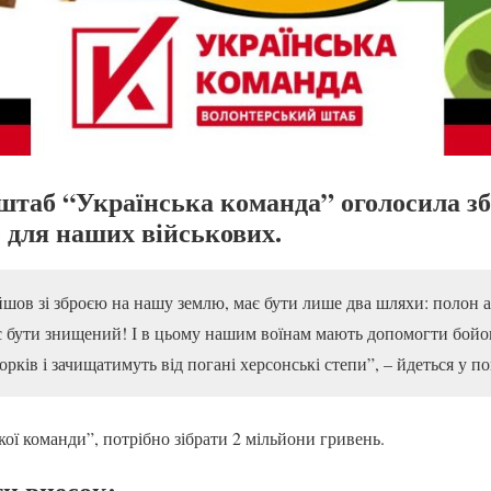
таб “Українська команда” оголосила зб
 для наших військових.
шов зі зброєю на нашу землю, має бути лише два шляхи: полон а
є бути знищений! І в цьому нашим воїнам мають допомогти бойов
рків і зачищатимуть від погані херсонські степи”, – йдеться у по
ої команди”, потрібно зібрати 2 мільйони гривень.
и внесок: