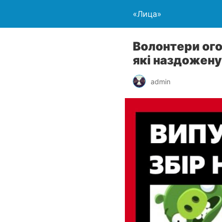
«Лица»
Волонтери огол
які наздожену
admin