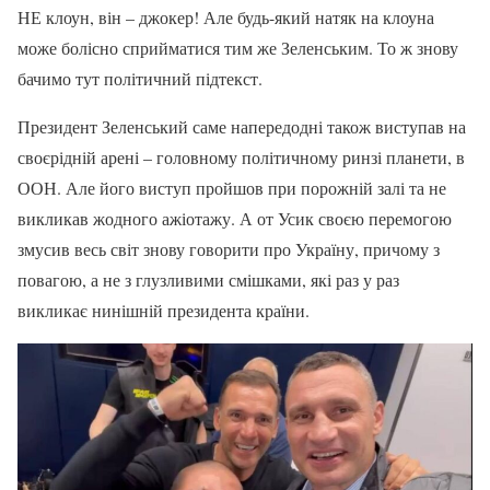
НЕ клоун, він – джокер! Але будь-який натяк на клоуна
може болісно сприйматися тим же Зеленським. То ж знову
бачимо тут політичний підтекст.
Президент Зеленський саме напередодні також виступав на
своєрідній арені – головному політичному ринзі планети, в
ООН. Але його виступ пройшов при порожній залі та не
викликав жодного ажіотажу. А от Усик своєю перемогою
змусив весь світ знову говорити про Україну, причому з
повагою, а не з глузливими смішками, які раз у раз
викликає нинішній президента країни.