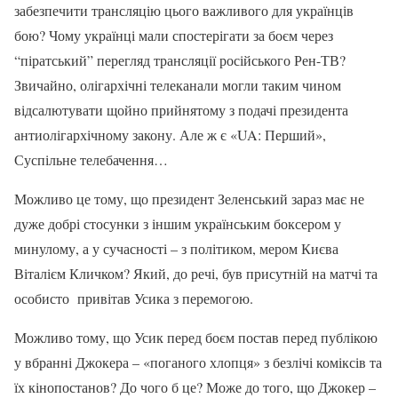
забезпечити трансляцію цього важливого для українців
бою? Чому українці мали спостерігати за боєм через
“піратський” перегляд трансляції російського Рен-ТВ?
Звичайно, олігархічні телеканали могли таким чином
відсалютувати щойно прийнятому з подачі президента
антиолігархічному закону. Але ж є «UA: Перший»,
Суспільне телебачення…
Можливо це тому, що президент Зеленський зараз має не
дуже добрі стосунки з іншим українським боксером у
минулому, а у сучасності – з політиком, мером Києва
Віталієм Кличком? Який, до речі, був присутній на матчі та
особисто привітав Усика з перемогою.
Можливо тому, що Усик перед боєм постав перед публікою
у вбранні Джокера – «поганого хлопця» з безлічі коміксів та
їх кінопостанов? До чого б це? Може до того, що Джокер –