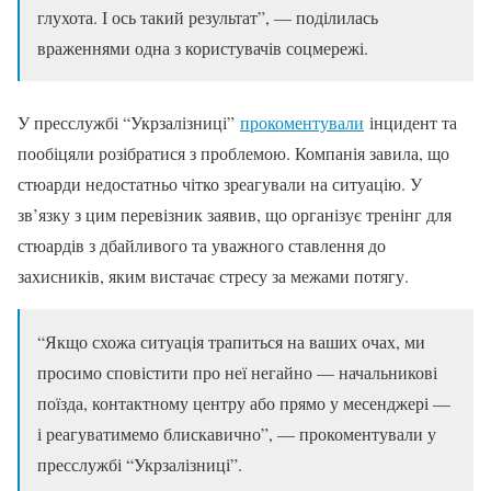
глухота. І ось такий результат”, — поділилась
враженнями одна з користувачів соцмережі.
У пресслужбі “Укрзалізниці”
прокоментували
інцидент та
пообіцяли розібратися з проблемою. Компанія завила, що
стюарди недостатньо чітко зреагували на ситуацію. У
зв’язку з цим перевізник заявив, що організує тренінг для
стюардів з дбайливого та уважного ставлення до
захисників, яким вистачає стресу за межами потягу.
“Якщо схожа ситуація трапиться на ваших очах, ми
просимо сповістити про неї негайно — начальникові
поїзда, контактному центру або прямо у месенджері —
і реагуватимемо блискавично”, — прокоментували у
пресслужбі “Укрзалізниці”.