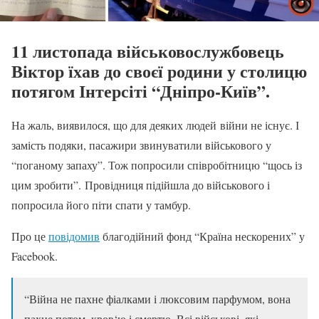
11 листопада військовослужбовець
Віктор їхав до своєї родини у столицю
потягом Інтерсіті “Дніпро-Київ”.
На жаль, виявилося, що для деяких людей війни не існує. І
замість подяки, пасажири звинуватили військового у
“поганому запаху”. Тож попросили співробітницю “щось із
цим зробити”. Провідниця підійшла до військового і
попросила його піти спати у тамбур.
Про це
повідомив
благодійний фонд “Країна нескорених” у
Facebook
.
“Війна не пахне фіалками і люксовим парфумом, вона
пахне потом, кров‘ю і смертю. Всі військові, які