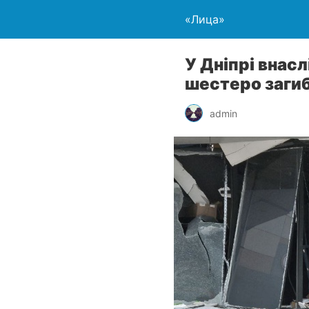
«Лица»
У Дніпрі внас
шестеро заги
admin