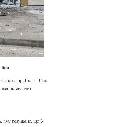
ійни.
філія на пр. Поля, 102д.
а щастя, медичні
 і ми розуміємо, що їх