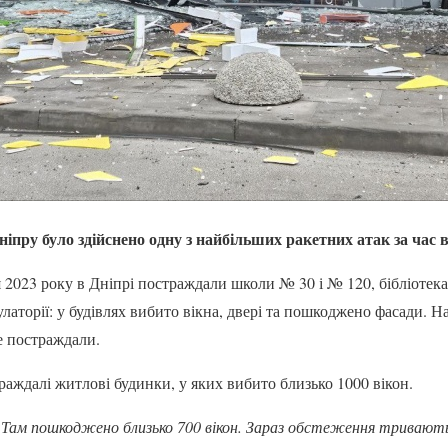
ніпру було здійснено одну з найбільших ракетних атак за час в
 2023 року в Дніпрі постраждали школи № 30 і № 120, бібліотека-
латорії: у будівлях вибито вікна, двері та пошкоджено фасади. Н
е постраждали.
раждалі житлові будинки, у яких вибито близько 1000 вікон.
. Там пошкоджено близько 700 вікон. Зараз обстеження тривають,