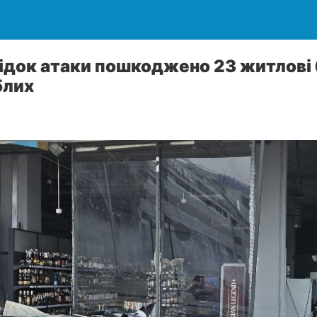
лідок атаки пошкоджено 23 житлові
блих