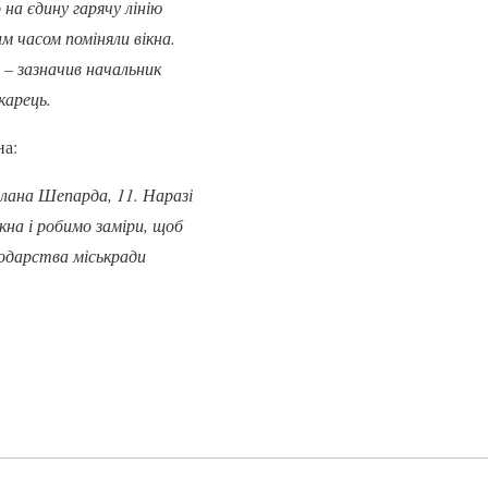
а єдину гарячу лінію
м часом поміняли вікна.
 – зазначив начальник
карець.
на:
Алана Шепарда, 11. Наразі
кна і робимо заміри, щоб
одарства міськради