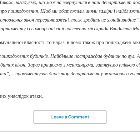
Також нагадуємо, що можна звернутися в наш департамент або н
и про пошкодження. Щоб ми обстежили, зняли заміри і найближчи
иготовлення вікон перевантажені, тож зробіть це якнайшвидше”,
епартаменту із самоорганізації населення міськради Владислав Ма
мунальної власності, то наразі відомо також про пошкоджені вік
8 пошкоджених будинків. Найбільше постраждав будинок по вул. 
ибитих вікон. Зараз працюємо з мешканцями, затягуємо плівкою ві
ти”, – прокоментував директор департаменту житлового госп
лих унаслідок атаки.
Leave a Comment