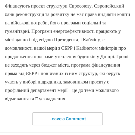
Фінансують проект структури Євросоюзу. Європейський
банк реконструкції та розвитку не має права виділяти кошти
на військові потреби, його програми соціальні та
гуманітарні. Програми енергоефективності працюють у
місті давно і під егідою Президента, і Кабміну, є
домовленості нашої мерії з ЄБРР і Кабінетом міністрів про
продовження програми утеплення будинків у Дніпрі. Гроші
не заходять через бюджет міста, програма фінансування
пряма від ЄБРР і пов’язаних із ним структур, які беруть
участь у виборі підрядника, замовником проєкту є
профільний департамент мерії – це до теми можливого
відмивання та її ускладнення.
Leave a Comment