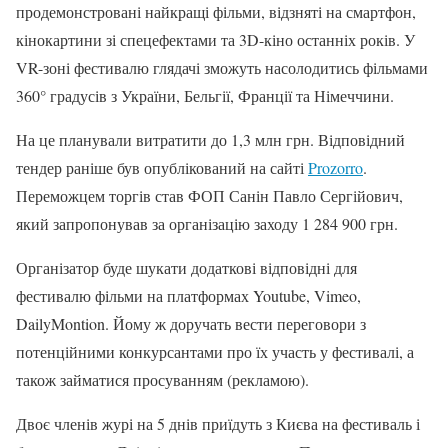
продемонстровані найкращі фільми, відзняті на смартфон,
кінокартини зі спецефектами та 3D-кіно останніх років. У
VR-зоні фестивалю глядачі зможуть насолодитись фільмами
360° градусів з України, Бельгії, Франції та Німеччини.
На це планували витратити до 1,3 млн грн. Відповідний
тендер раніше був опублікований на сайті
Prozorro
.
Переможцем торгів став ФОП Санін Павло Сергійович,
який запропонував за організацію заходу 1 284 900 грн.
Організатор буде шукати додаткові відповідні для
фестивалю фільми на платформах Youtube, Vimeo,
DailyMontion. Йому ж доручать вести переговори з
потенційними конкурсантами про їх участь у фестивалі, а
також займатися просуванням (рекламою).
Двоє членів журі на 5 днів приїдуть з Києва на фестиваль і