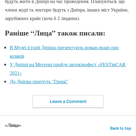
будуть жити в Дніпрі на час проведення. Плануються, що
члени журі та лектори будуть з Дніпра, інших міст України,
зарубіжних країн (хоча б 2 людини).
Раніше “Лица” також писали:
В Музеї історії Дніпра презентують роман-екшн про
козаків
У Дніпрі на Метеорі пройде автокінофест «FESTinCAR
2021»
До Дніпра приїдуть “Гроші”
Leave a Comment
«Лица»
Back to top