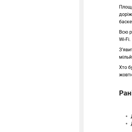
Площа
доріж
баске
Всю р
Wi-Fi.
З’яви
мільй
Хто б
жовтн
Ран