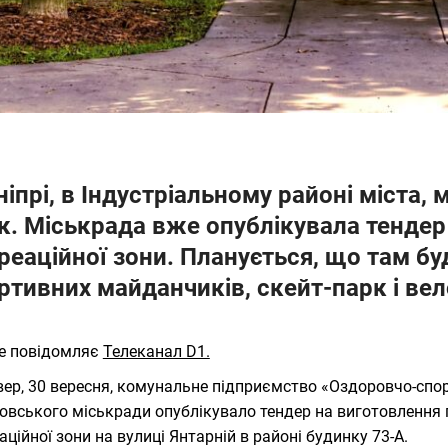
ніпрі, в Індустріальному районі міста,
к. Міськрада вже опублікувала тендер
реаційної зони. Планується, що там буд
ртивних майданчиків, скейт-парк і вел
е повідомляє
Телеканал D1.
вер, 30 вересня, комунальне підприємство «Оздоровчо-сп
овського міськради опублікувало тендер на виготовлення 
аційної зони на вулиці Янтарній в районі будинку 73-А.