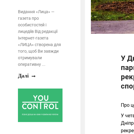
Видання «Лица» —
газета про
особистостей і
лицедіїв Від редакції
Інтернет-газета
«ЛИЦА» створена для
того, щоб Ви завжди
У Д
отримували
оперативну ...
пар
Далі
рек
спо
Про ц
У чет
Дніпр
рекре