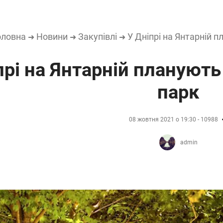
оловна
Новини
Закупівлі
У Дніпрі на Янтарній 
➜
➜
➜
прі на Янтарній плануют
парк
08 жовтня 2021 о 19:30 - 10988
admin