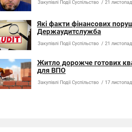
Закупівлі
Події
Суспільство
/
21 листопад
Які факти фінансових пору
Держаудитслужба
Закупівлі
Події
Суспільство
/
21 листопад
Житло дорожче готових кв
для ВПО
Закупівлі
Події
Суспільство
/
17 листопад