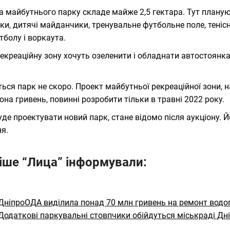
 майбутнього парку складе майже 2,5 гектара. Тут планують
ки, дитячі майданчики, тренувальне футбольне поле, теніс
тболу і воркаута.
екреаційну зону хочуть озеленити і обладнати автостоян
ться парк не скоро. Проект майбутньої рекреаційної зони, 
она гривень, повинні розробити тільки в травні 2022 року.
уде проектувати новий парк, стане відомо після аукціону. 
я.
іше “Лица” інформували:
ДніпроОДА виділила понад 70 млн гривень на ремонт водог
Додаткові паркувальні стовпчики обійдуться міськраді Дні