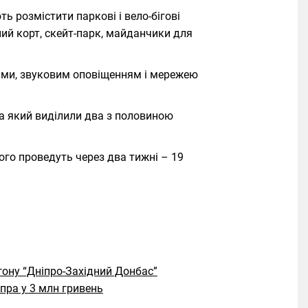
 розмістити паркові і вело-бігові
ний корт, скейт-парк, майданчики для
ками, звуковим оповіщенням і мережею
на який виділили два з половиною
Його проведуть через два тижні – 19
ону “Дніпро-Західний Донбас”
пра у 3 млн гривень