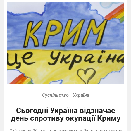
Суспільство
Україна
Сьогодні Україна відзначає
день спротиву окупації Криму
У п’ятницю, 26 лютого, відзначається День опору окупації