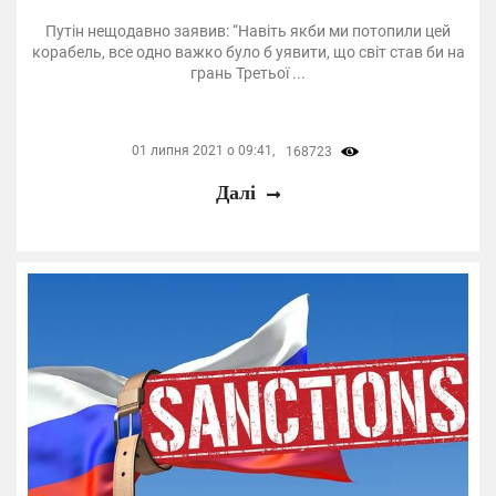
Путін нещодавно заявив: “Навіть якби ми потопили цей
корабель, все одно важко було б уявити, що світ став би на
грань Третьої ...
01 липня 2021 о 09:41,
168723
Далі