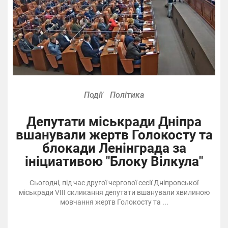
Події
Політика
Депутати міськради Дніпра
вшанували жертв Голокосту та
блокади Ленінграда за
ініциативою "Блоку Вілкула"
Сьогодні, під час другої чергової сесії Дніпровської
міськради VІІІ скликання депутати вшанували хвилиною
мовчання жертв Голокосту та ...