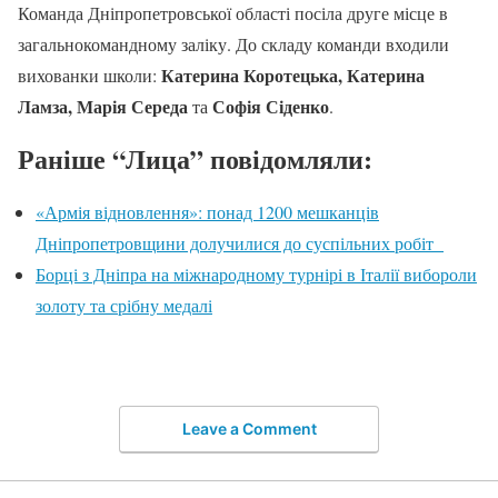
Команда Дніпропетровської області посіла друге місце в
загальнокомандному заліку. До складу команди входили
Катерина Коротецька, Катерина
вихованки школи:
Ламза, Марія Середа
Софія Сіденко
та
.
Раніше “Лица” повідомляли:
«Армія відновлення»: понад 1200 мешканців
Дніпропетровщини долучилися до суспільних робіт
Борці з Дніпра на міжнародному турнірі в Італії вибороли
золоту та срібну медалі
Leave a Comment