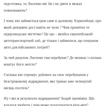
підготовка, то Лисенко міг би і не діяти в межах
повноважень?
І чому він займається цим саме в далекому Херкенбоші, про
який дніпряни досі навіть не чули ? Чим примітне те
нідерландське містечко? Це що – якийсь європейський
автотранспортний хаб, де тільки і займатися, що пошуком
авто для військових потреб?
За чий рахунок Лисенко там перебуває? Де мешкає і скільки
коштує його житло?
Скільки він отримує добових на своє перебування у
безстроковому відрядженні, яке триває вже четвертий
місяць поспіль?
Ну і які ж результати відрядження? Бодай проміжні. Що
вдалося зробити і чим може похизуватися віце-мер?