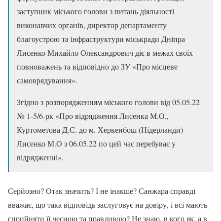
заступник міського голови з питань діяльності
виконавчих органів, директор департаменту
благоустрою та інфраструктури міськради Дніпра
Лисенко Михайло Олександрович діє в межах своїх
повноважень та відповідно до ЗУ «Про місцеве
самоврядування».
Згідно з розпорядженням міського голови від 05.05.22
№ 1-5/6-рк «Про відрядження Лисенка М.О.,
Куртометова Д.С. до м. Херкенбош (Нідерланди)
Лисенко М.О з 06.05.22 по цей час перебуває у
відрядженні».
Серйозно? Отак значить? І не інакше? Санжара справді
вважає, що така відповідь заслуговує на довіру, і всі мають
сприйняти її чесною та правдивою? Не знаю, в кого як, а в