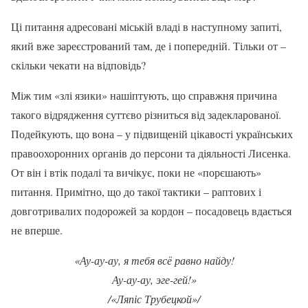
Ці питання адресовані міській владі в наступному запиті,
який вже зареєстрований там, де і попередній. Тільки от –
скільки чекати на відповідь?
Між тим «злі язики» нашіптують, що справжня причина
такого відрядження суттєво різниться від задекларованої.
Подейкують, що вона – у підвищеній цікавості українських
правоохоронних органів до персони та діяльності Лисенка.
От він і втік подалі та вичікує, поки не «порєшають»
питання. Примітно, що до такої тактики – раптових і
довготривалих подорожей за кордон – посадовець вдається
не вперше.
«Ау-ау-ау, я тебя всё равно найду!
Ау-ау-ау, эге-гей!»
/«Ляпіс Трубецкой»/