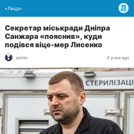
«Лица»
Секретар міськради Дніпра
Санжара «пояснив», куди
подівся віце-мер Лисенко
admin
4 роки ago