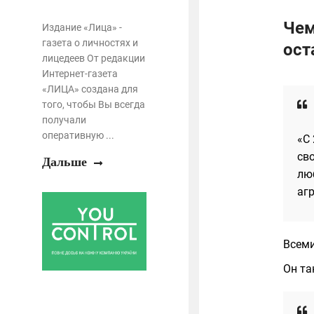
Чем
Издание «Лица» -
газета о личностях и
ост
лицедеев От редакции
Интернет-газета
«ЛИЦА» создана для
того, чтобы Вы всегда
получали
оперативную ...
«С
св
Дальше
лю
аг
Всеми
Он та