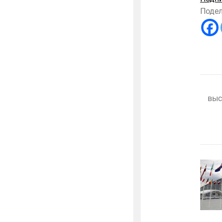
Подел
выс