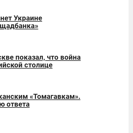
рнет Украине
Ощадбанка»
кве показал, что война
ийской столице
канским «Томагавкам».
ю ответа