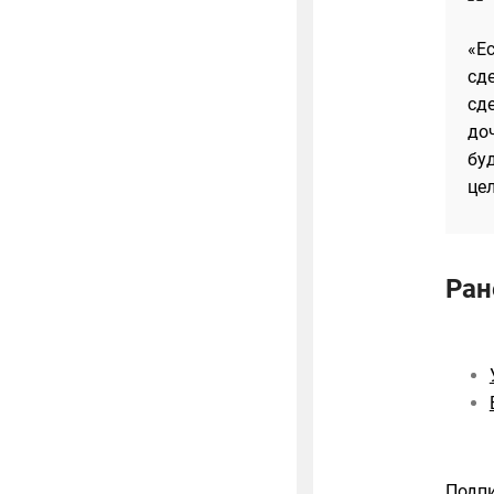
«Ес
сде
сде
доч
бу
це
Ран
Подпи