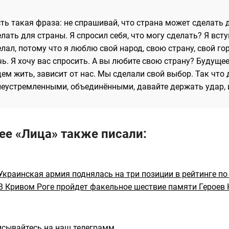
ть такая фраза: не спрашивай, что страна может сделать д
лать для страны. Я спросил себя, что могу сделать? Я всту
лал, потому что я люблю свой народ, свою страну, свой гор
ь. Я хочу вас спросить. А вы любите свою страну? Будущее
дем жить, зависит от нас. Мы сделали свой выбор. Так что
леустремленными, объединёнными, давайте держать удар, и
ее «Лица» также писали:
Украинская армия поднялась на три позиции в рейтинге по 
В Кривом Роге пройдет факельное шествие памяти Героев 
сывайтесь на наш телеграмм