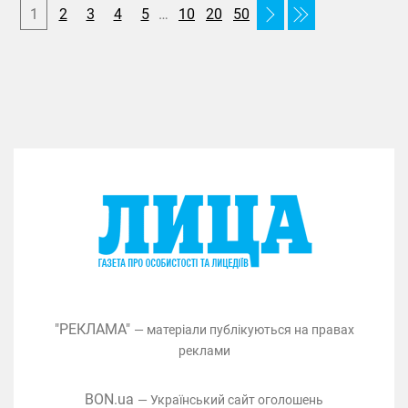
1
2
3
4
5
…
10
20
50
"РЕКЛАМА"
— матеріали публікуються на правах
реклами
BON.ua
— Український сайт оголошень