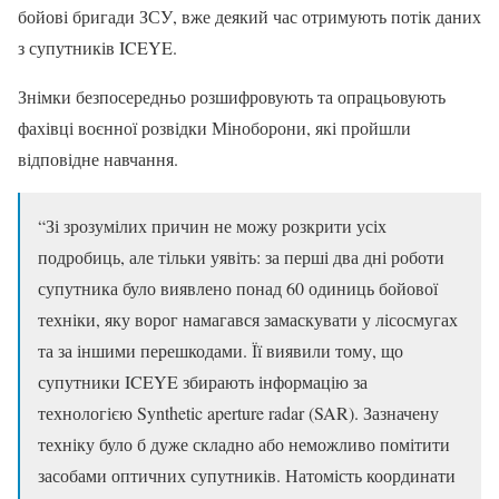
бойові бригади ЗСУ, вже деякий час отримують потік даних
з супутників ICEYE.
Знімки безпосередньо розшифровують та опрацьовують
фахівці воєнної розвідки Міноборони, які пройшли
відповідне навчання.
“Зі зрозумілих причин не можу розкрити усіх
подробиць, але тільки уявіть: за перші два дні роботи
супутника було виявлено понад 60 одиниць бойової
техніки, яку ворог намагався замаскувати у лісосмугах
та за іншими перешкодами. Її виявили тому, що
супутники ICEYE збирають інформацію за
технологією Synthetic aperture radar (SAR). Зазначену
техніку було б дуже складно або неможливо помітити
засобами оптичних супутників. Натомість координати