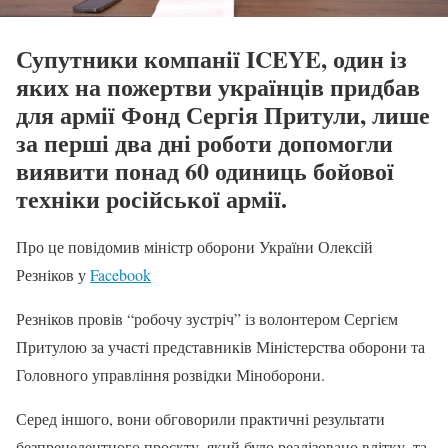
Супутники компанії ICEYE, один із
яких на пожертви українців придбав
для армії Фонд Сергія Притули, лише
за перші два дні роботи допомогли
виявити понад 60 одиниць бойової
техніки російської армії.
Про це повідомив міністр оборони України Олексій
Резніков у
Facebook
Резніков провів “робочу зустріч” із волонтером Сергієм
Притулою за участі представників Міністерства оборони та
Головного управління розвідки Міноборони.
Серед іншого, вони обговорили практичні результати
безпрецедентного проєкту, який було реалізовано влітку, та