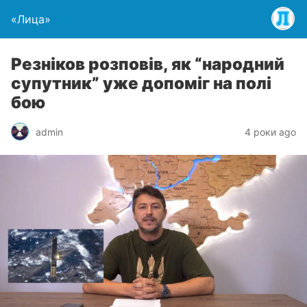
«Лица»
Резніков розповів, як “народний
супутник” уже допоміг на полі
бою
admin
4 роки ago