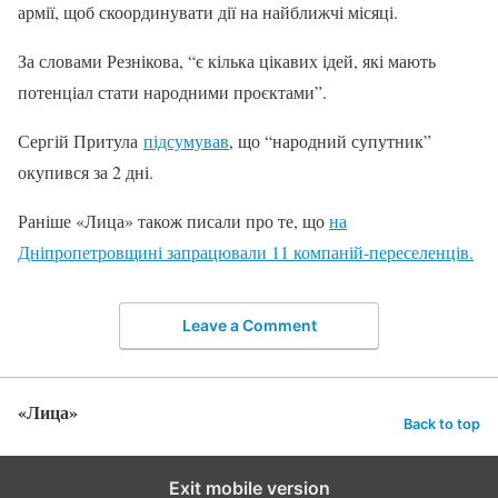
армії, щоб скоординувати дії на найближчі місяці.
За словами Резнікова, “є кілька цікавих ідей, які мають
потенціал стати народними проєктами”.
Сергій Притула
підсумував
, що “народний супутник”
окупився за 2 дні.
Раніше «Лица» також писали про те, що
на
Дніпропетровщині запрацювали 11 компаній-переселенців.
Leave a Comment
«Лица»
Back to top
Exit mobile version