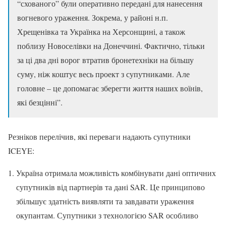
“схованого” були оперативно передані для нанесення
вогневого ураження. Зокрема, у районі н.п.
Хрещенівка та Українка на Херсонщині, а також
поблизу Новоселівки на Донеччині. Фактично, тільки
за ці два дні ворог втратив бронетехніки на більшу
суму, ніж коштує весь проект з супутниками. Але
головне – це допомагає зберегти життя наших воїнів,
які безцінні”.
Резніков перелічив, які переваги надають супутники
ICEYE:
Україна отримала можливість комбінувати дані оптичних
супутників від партнерів та дані SAR. Це принципово
збільшує здатність виявляти та завдавати ураження
окупантам. Супутники з технологією SAR особливо