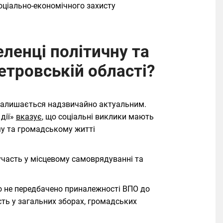
оціально-економічного захисту
ленці політичну та
етровській області?
) залишається надзвичайно актуальним.
дії»
вказує
, що соціальні виклики мають
му та громадському житті
участь у місцевому самоврядуванні та
ко не передбачено приналежності ВПО до
сть у загальних зборах, громадських