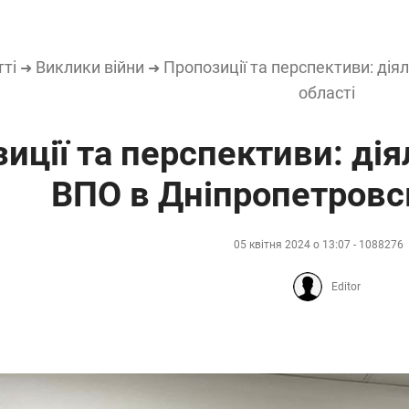
тті
Виклики війни
Пропозиції та перспективи: дія
➜
➜
області
иції та перспективи: дія
ВПО в Дніпропетровсь
05 квітня 2024 о 13:07 - 1088276
Editor