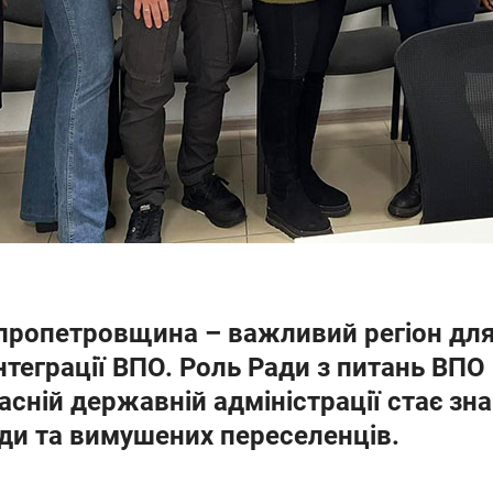
пропетровщина – важливий регіон для
інтеграції ВПО. Роль Ради з питань ВП
асній державній адміністрації стає зна
ди та вимушених переселенців.