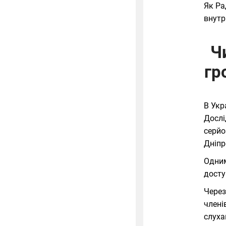
Як Ра
внутр
Ч
гр
В Укр
Дослі
серйо
Дніпр
Одним
досту
Через
члені
слуха