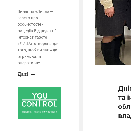
Видання «Лица» —
газета про
особистостей і
лицедіїв Від редакції
Інтернет-газета
«ЛИЦА» створена для
того, щоб Ви завжди
отримували
оперативну ...
Далі
Дні
та 
обл
вла