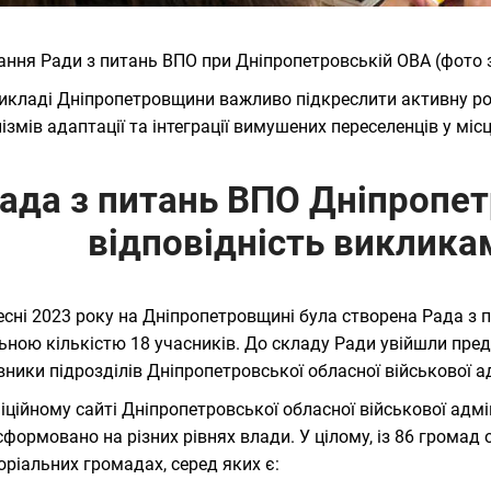
ання Ради з питань ВПО при Дніпропетровській ОВА (фото з
икладі Дніпропетровщини важливо підкреслити активну ро
ізмів адаптації та інтеграції вимушених переселенців у міс
ада з питань ВПО Дніпропет
відповідність виклика
есні 2023 року на Дніпропетровщині була створена Рада з 
ьною кількістю 18 учасників. До складу Ради увійшли пред
вники підрозділів Дніпропетровської обласної військової ад
іційному сайті Дніпропетровської обласної військової адмі
сформовано на різних рівнях влади. У цілому, із 86 громад 
оріальних громадах, серед яких є: