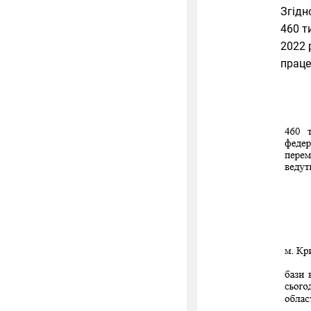
Згідн
460 т
2022 р
праце