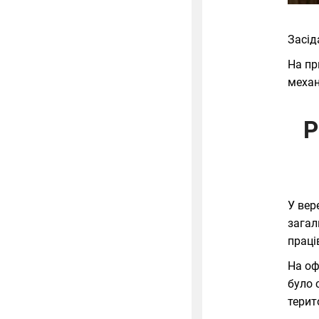
Засід
На пр
механ
Р
У вер
загал
праці
На оф
було 
терит