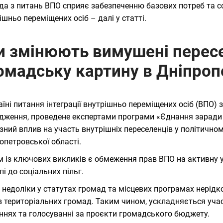
да з питань ВПО сприяє забезпеченню базових потреб та с
ішньо переміщених осіб – далі у статті.
и змінюють вимушені пересе
омадську картину в Дніпроп
аїні питання інтеграції внутрішньо переміщених осіб (ВПО
дження, проведене експертами програми «Єднання заради 
зний вплив на участь внутрішніх переселенців у політично
опетровської області.
 із ключових викликів є обмеження прав ВПО на активну 
пі до соціальних пільг.
 недоліки у статутах громад та місцевих програмах нерід
в територіальних громад. Таким чином, ускладняється уча
ннях та голосуванні за проєкти громадського бюджету.