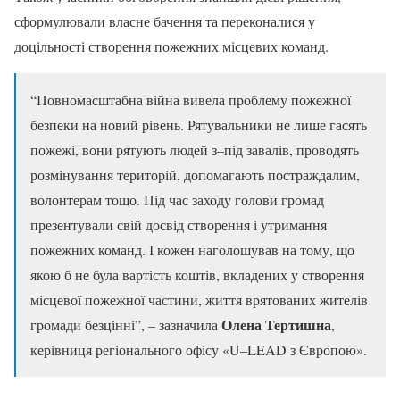
сформулювали власне бачення та переконалися у
доцільності створення пожежних місцевих команд.
“Повномасштабна війна вивела проблему пожежної
безпеки на новий рівень. Рятувальники не лише гасять
пожежі, вони рятують людей з–під завалів, проводять
розмінування територій, допомагають постраждалим,
волонтерам тощо. Під час заходу голови громад
презентували свій досвід створення і утримання
пожежних команд. І кожен наголошував на тому, що
якою б не була вартість коштів, вкладених у створення
місцевої пожежної частини, життя врятованих жителів
Олена Тертишна
громади безцінні”, – зазначила
,
керівниця регіонального офісу «U–LEAD з Європою».