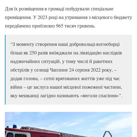
Для їх розміщення в громаді побудували спеціальне
приміщення. У 2023 році на утримання з місцевого бюджету
передбачено приблизно 965 тисяч гривень.
“З моменту створення наші добровольці-вогнеборці
більш як 250 разів виїжджали на ліквідацію наслідків
надзвичайних ситуацій, у тому числі й ракетних
обстрілів у селищі Чаплине 24 серпня 2022 року, –
додав голова, – сотні врятованих життів уже під час
війни – це заслуга нашої місцевої пожежної частини,
яку мешканці лагідно називають «янголи спасіння»”.