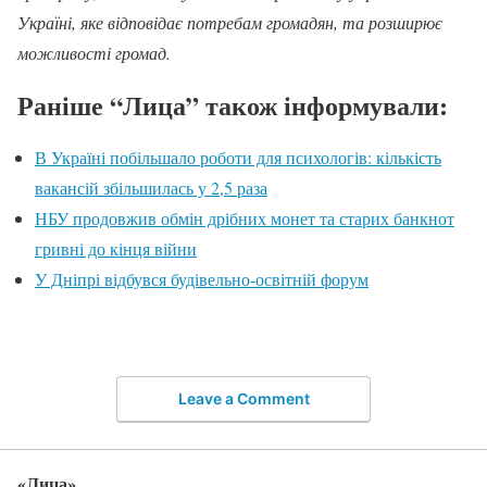
Україні, яке відповідає потребам громадян, та розширює
можливості громад.
Раніше “Лица” також інформували:
В Україні побільшало роботи для психологів: кількість
вакансій збільшилась у 2,5 раза
НБУ продовжив обмін дрібних монет та старих банкнот
гривні до кінця війни
У Дніпрі відбувся будівельно-освітній форум
Leave a Comment
«Лица»